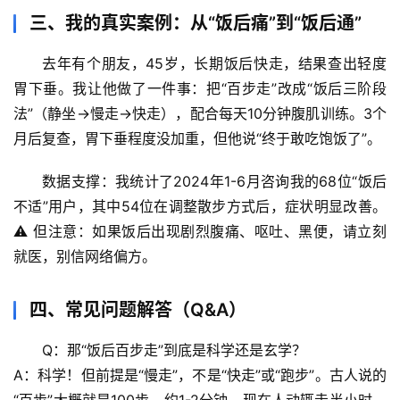
三、我的真实案例：从“饭后痛”到“饭后通”
宇
宙
去年有个朋友，45岁，长期饭后快走，结果查出轻度
天
文
胃下垂。我让他做了一件事：
把“百步走”改成“饭后三阶段
法”
（静坐→慢走→快走），配合每天10分钟腹肌训练。3个
生
月后复查，胃下垂程度没加重，但他说“终于敢吃饱饭了”。
活
科
数据支撑
：我统计了2024年1-6月咨询我的68位“饭后
学
不适”用户，其中54位在调整散步方式后，症状明显改善。
⚠️ 但注意：如果饭后出现
剧烈腹痛、呕吐、黑便
，请立刻
科
就医，别信网络偏方。
技
前
四、常见问题解答（Q&A）
沿
Q：那“饭后百步走”到底是科学还是玄学？
心
A：科学！但前提是“慢走”，不是“快走”或“跑步”。古人说的
理