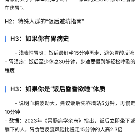
列
在伤胃”。
表
H2：特殊人群的“饭后避坑指南”
自
然
H3：如果你有胃病史
万
物
– 
浅表性胃炎
：饭后最好坐15分钟再走，避免胃酸反流
– 
胃溃疡
：饭后至少休息30分钟，步速要慢到能轻松哼歌的
人
程度
体
奥
H3：如果你是“饭后昏昏欲睡”体质
秘
– 说明血糖波动大，建议饭后先靠墙站5分钟，再慢走
历
10分钟
史
– 
数据
：2023年《胃肠病学杂志》指出，饭后立即坐下或
档
躺下的人，胃食管反流风险比慢走15分钟的人高2.3倍
案