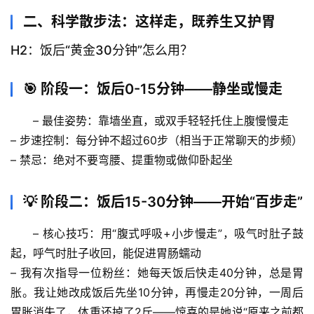
二、科学散步法：这样走，既养生又护胃
H2：饭后“黄金30分钟”怎么用？
🎯 阶段一：饭后0-15分钟——静坐或慢走
– 
最佳姿势
：靠墙坐直，或双手轻轻托住上腹慢慢走
– 
步速控制
：每分钟不超过60步（相当于正常聊天的步频）
– 
禁忌
：绝对不要弯腰、提重物或做仰卧起坐
💡 阶段二：饭后15-30分钟——开始“百步走”
– 
核心技巧
：用“腹式呼吸+小步慢走”，吸气时肚子鼓
首
页
起，呼气时肚子收回，能促进胃肠蠕动
– 
我有次指导一位粉丝
：她每天饭后快走40分钟，总是胃
专
胀。我让她改成饭后先坐10分钟，再慢走20分钟，一周后
题
胃胀消失了，体重还掉了2斤——惊喜的是她说“原来之前都