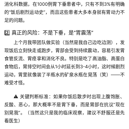
消化科数据，在1000例胃下垂患者中，只有不到3%有明确
的“饭后剧烈运动史”，而且这些患者大多本身就有胃动力不
足的问题。
2️⃣ 真正的风险：不是下垂，是“胃震荡”
上个月我带团队做实验（当然是我自己边吃边测），发
现饭后立刻快走或跑步，胃部会受到持续震动，容易引发
胃
食管反流、胃痉挛和消化不良
。特别是吃了高油脂、高蛋白
食物后，胃排空时间会从1小时延长到3-4小时，这时候剧烈
运动，胃里就像装了半瓶水的矿泉水瓶在晃荡（笑）——不
难受才怪。
⚠️ 
关键判断标准
：如果你饭后散步时出现
上腹饱胀、
反酸、恶心
，那大概率不是胃下垂，而是胃部在抗议“现在
别晃我”。（当然这只是我的临床观察，建议不舒服还是先
看医生）