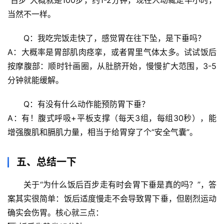
“百步”大概就是100步，约1-2分钟，现在人动辄走半小时，
驿
当然不一样。
站
Q：我吃完饭走快了，感觉胃在往下坠，是下垂吗？
辟
A：大概率是胃部肌肉痉挛，或者胃里气体太多。试试
饭后
谣
按摩腹部
：顺时针画圈，从肚脐开始，慢慢扩大范围，3-5
求
真
分钟就能缓解。
Q：有没有什么动作能预防胃下垂？
A：有！
腹式呼吸+平板支撑
（每天3组，每组30秒），能
增强腹肌和膈肌力量，相当于给胃穿了个“安全气囊”。
五、总结一下
关于“为什么饭后百步走有时会胃下垂是真的吗？”，答
案其实很简单：
饭后适度慢走不会导致胃下垂，但剧烈运动
确实会伤胃
。核心就三点：