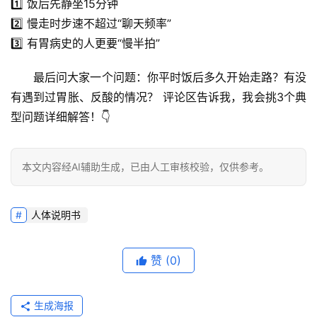
1️⃣ 饭后先静坐15分钟
2️⃣ 慢走时步速不超过“聊天频率”
3️⃣ 有胃病史的人更要“慢半拍”
最后问大家一个问题：
你平时饭后多久开始走路？有没
有遇到过胃胀、反酸的情况？
 评论区告诉我，我会挑3个典
型问题详细解答！👇
本文内容经AI辅助生成，已由人工审核校验，仅供参考。
人体说明书
赞
(0)
生成海报