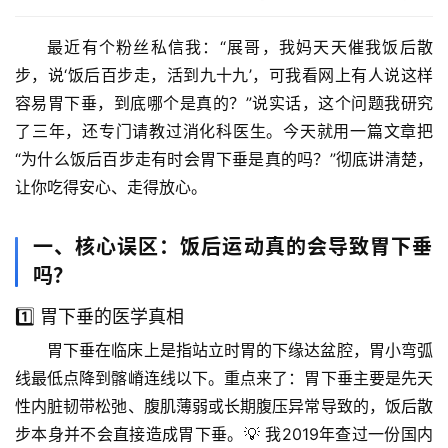
最近有个粉丝私信我：“展哥，我妈天天催我饭后散
步，说‘饭后百步走，活到九十九’，可我看网上有人说这样
容易胃下垂，到底哪个是真的？”说实话，这个问题我研究
了三年，还专门请教过消化科医生。今天就用一篇文章把
“为什么饭后百步走有时会胃下垂是真的吗？”彻底讲清楚，
让你吃得安心、走得放心。
一、核心误区：饭后运动真的会导致胃下垂
吗？
1️⃣ 胃下垂的医学真相
胃下垂
在临床上是指站立时胃的下缘达盆腔，胃小弯弧
线最低点降到髂嵴连线以下。
重点来了
：胃下垂主要是先天
性内脏韧带松弛、腹肌薄弱或长期腹压异常导致的，
饭后散
步本身并不会直接造成胃下垂
。💡 我2019年查过一份国内