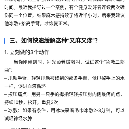
表
时间。最近我指导过一个案例，有个健身爱好者连续两次磕
伤同一个位置，结果麻木感持续了将近半小时，后来我建议
自
他冰敷+抬高手臂，才恢复正常。
然
万
三、如何快速缓解这种“又麻又疼”？
物
1. 立刻做的3个动作
人
当你刚磕到时，别光顾着嗷嗷叫，试试这个“急救三部
体
曲”：
奥
秘
– 
甩动手臂
：轻轻甩动被磕到的那条手臂，像甩掉手上的水
一样，促进血液循环
历
– 
按压痛点
：用另一只手的拇指轻轻按压肘内侧最疼的点，
史
持续10秒，松开，重复3次
档
– 
冰敷
：如果有条件，用冰块裹着毛巾冰敷2-3分钟，可以
案
减轻神经水肿