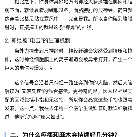
相比之下
，你身体其他地方的神经大多深埋在肌肉和脂
肪下面，就像裹着羽绒服过冬。而胳膊肘的尺神经，简直就
像穿着比基尼站在寒风中——完全暴露。所以当你磕到胳膊
肘时，直接撞击的就是这条“裸奔”的神经。
2. 神经被“电击”的生理机制
当外力撞击到尺神经时，神经纤维会突然受到挤压和拉
伸，这时神经细胞膜上的离子通道会被异常打开，产生一个
巨大的电信号爆发。💡
这个信号会沿着尺神经一路狂奔到你的大脑，然后大脑
解读为“又麻又疼”的混合感觉。更神奇的是，因为尺神经支
配的区域包括小指和无名指，所以你会感觉这些手指也跟着
发麻。这一点，我在去年给一个医学生做科普时就详细解释
过，他听完惊呼“原来如此”。
二、为什么疼痛和麻木会持续好几分钟？