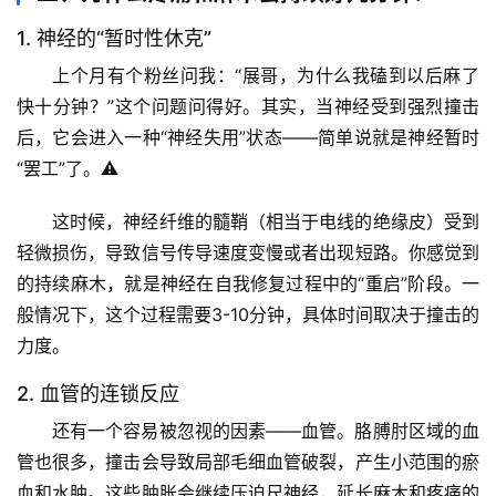
1. 神经的“暂时性休克”
上个月有个粉丝问我：“展哥，为什么我磕到以后麻了
快十分钟？”这个问题问得好。其实，当神经受到强烈撞击
后，它会进入一种“神经失用”状态——简单说就是神经暂时
“罢工”了。⚠️
这时候，神经纤维的髓鞘（相当于电线的绝缘皮）受到
轻微损伤，导致信号传导速度变慢或者出现短路。你感觉到
的持续麻木，就是神经在自我修复过程中的“重启”阶段。一
般情况下，这个过程需要3-10分钟，具体时间取决于撞击的
首
力度。
页
2. 血管的连锁反应
还有一个容易被忽视的因素——血管。胳膊肘区域的血
专
题
管也很多，撞击会导致局部毛细血管破裂，产生小范围的瘀
列
血和水肿。这些肿胀会继续压迫尺神经，延长麻木和疼痛的