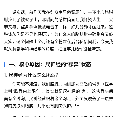
说实话，前几天我在健身房里做臂屈伸，一不小心胳膊
肘撞到了铁架子上，那瞬间的感觉简直让我怀疑人生——又
麻又疼，整条手臂像被电击了一样，好几分钟才缓过来。这
种体验你是不是也经历过？
为什么人的胳膊肘被磕到会又麻
又疼
，这个问题上个月还有个粉丝在后台私信问我，今天我
就从解剖学和神经学的角度，把这事儿给你掰扯清楚。
一、核心原因：尺神经的“裸奔”状态
1. 尺神经为什么这么脆弱？
你可能不知道，我们胳膊肘内侧那块凸起的骨头（医学
上叫“肱骨内上髁”），其实就是尺神经的“家”。这块骨头后
面有个浅沟，尺神经就贴着这个沟走，外面只覆盖了一层薄
薄的皮肤和脂肪，几乎没有肌肉保护。🎯