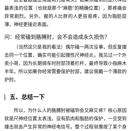
站
最表浅的位置（也就是那个“麻筋”的精确位置），那疼痛会
异常剧烈。另外，
瘦的人比胖的人更容易疼
，因为脂肪层
辟
薄，神经更接近表面。
谣
求
问：经常磕到胳膊肘，会不会造成永久损伤？
真
（当然这只是我的看法）偶尔磕一两次没事，但反复撞
击同一个位置，确实可能引起慢性尺神经炎。我见过一个外
卖小哥，因为长期骑车时肘部顶着栏杆，最终导致小指麻木
半年。所以如果你经常需要保护肘部，建议佩戴一个薄款的
护肘。
五、总结一下
所以，
为什么人的胳膊肘被磕到会又麻又疼
？核心原因
就是尺神经位置太表浅，没有肌肉和脂肪的保护，一旦受到
撞击就会产生异常的神经电信号。整个过程就像按了某个身