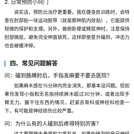
宇
2. 日常预防小窍门
宙
说实话，预防比治疗更重要。我在健身房训练时，会特
天
意在肘部贴一块运动胶带（就是那种肌内效贴），它能提供
文
轻微的保护和支撑。另外，
做俯卧撑或臂屈伸时，注意保持
肘部微屈
，避免完全伸直锁死，这样即使意外磕到，冲击力
生
也会被缓冲掉。
活
科
学
四、常见问题解答
问：磕到胳膊肘后，手指发麻要不要去医院？
科
技
如果麻木感在15分钟内完全消失，那基本没问题。但如
前
果你发现
小指和无名指持续麻木超过30分钟
，或者出现手
沿
臂无力、握不住东西的情况，赶紧去骨科或神经科检查一
下，有可能是神经损伤比较严重。
心
理
问：为什么有的人磕到后疼得特别厉害？
驿
这主要跟撞击角度和力度有关。如果你磕到的是尺神经