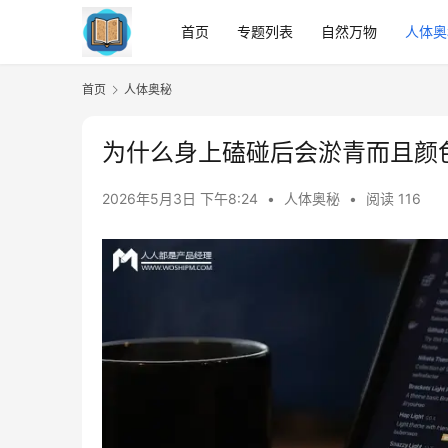
首页
专题列表
自然万物
人体奥
首页
人体奥秘
为什么身上磕碰后会淤青而且颜
2026年5月3日 下午8:24
•
人体奥秘
•
阅读 116