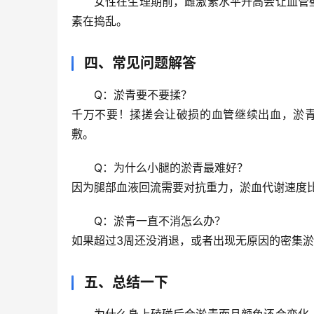
女性在生理期前，雌激素水平升高会让血管
素在捣乱。
四、常见问题解答
Q：淤青要不要揉？
千万不要！揉搓会让破损的血管继续出血，淤青
敷。
Q：为什么小腿的淤青最难好？
因为腿部血液回流需要对抗重力，淤血代谢速度比
Q：淤青一直不消怎么办？
如果超过3周还没消退，或者出现无原因的密集
五、总结一下
为什么身上磕碰后会淤青而且颜色还会变化