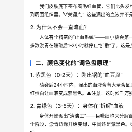
我们皮肤底下密布着毛细血管，它们比头发
到周围组织里。💡
关键点
：这些漏出的血液并不是
2. 为什么不会一直流血？
人体有个精密的“止血系统”——血小板会
多数淤青在磕碰后1-2小时就停止“扩散”了，这
二、颜色变化的“调色盘原理”
1. 紫黑色（0-2天）：刚出锅的“血豆腐”
磕碰后24小时内，漏出的血液含有大量含
红蛋白让血液变成紫黑色。⚠️
注意
：这时候千万
2. 青绿色（3-5天）：身体在“拆解”血液
身体开始派出“清洁工”——巨噬细胞来分
个阶段，淤青边缘开始变绿，中间还是紫黑色。