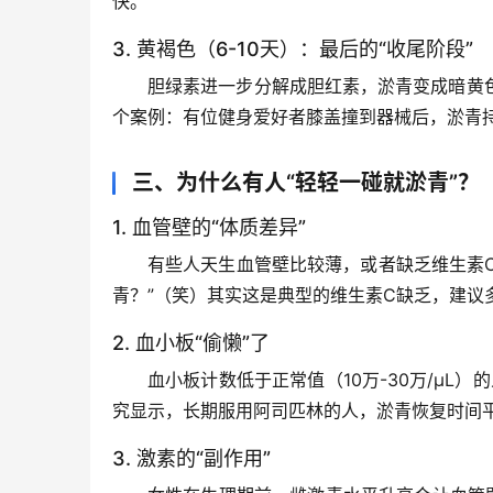
快。
3. 黄褐色（6-10天）：最后的“收尾阶段”
胆绿素进一步分解成胆红素，淤青变成暗黄
个案例
：有位健身爱好者膝盖撞到器械后，淤青
三、为什么有人“轻轻一碰就淤青”？
1. 血管壁的“体质差异”
有些人天生血管壁比较薄，或者缺乏维生素C
青？”（笑）其实这是典型的维生素C缺乏，建议
2. 血小板“偷懒”了
血小板计数低于正常值（10万-30万/μL
究显示，长期服用阿司匹林的人，淤青恢复时间平
3. 激素的“副作用”