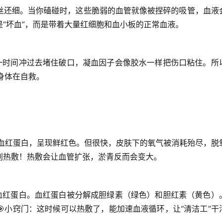
丝还细。当你磕碰时，这些脆弱的血管就像被捏碎的吸管，血液
“坏血”，而是带着大量红细胞和血小板的正常血液。
第一时间冲过去堵住破口，凝血因子会像胶水一样把伤口粘住。所
是身体在自救。
氧血红蛋白，呈现鲜红色。但很快，皮肤下的氧气被消耗殆尽，脱
别热敷！热敷会让血管扩张，淤青反而会变大。
解血红蛋白。血红蛋白被分解成胆绿素（绿色）和胆红素（黄色）

小窍门
：这时候可以热敷了，能加速血液循环，让“清洁工”干