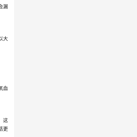
会漏
以大
氧血
。这
活更