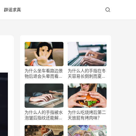
辟谣求真
为什么坐车看路边景
为什么人的手指在冬
物后退会头晕而看前
天容易长倒刺而夏天
方不会？
少？
为什么人的手指被水
为什么吃烧烤后第二
泡皱后指纹还能解锁
天放屁有烤肉味？
手机？