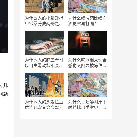
为什么人的小脚趾指
为什么喝啤酒比喝白
甲常常分成两瓣是返
酒更容易打嗝？
祖吗？
为什么人的膝盖骨可
为什么吃冰棍太快会
以自由滑动却不会掉
感觉太阳穴被冻住了
下来？
一样？
过几
问题
为什么人的头发拉直
为什么打喷嚏时用手
后洗几次又会变弯？
肘挡比用手掌更卫
生？