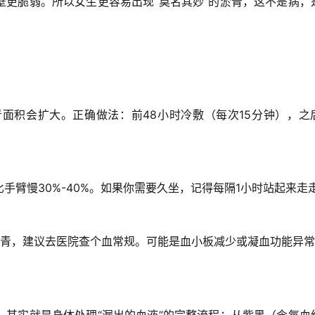
壁更脆弱。所以女生更容易出现“莫名其妙”的淤青，这不是病，
面积会扩大。正确做法：前48小时冷敷（每次15分钟），之
手臂慢30%-40%。如果你需要久坐，记得每隔1小时站起来走
淤青，建议去医院查个血常规。可能是血小板减少或凝血功能异
，其实就是身体处理“漏出的血液”的完整流程：从紫黑（含氧血