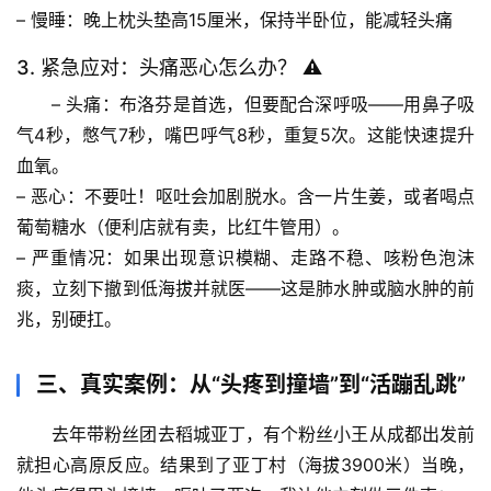
题
– 
慢睡
：晚上枕头垫高15厘米，保持半卧位，能减轻头痛
列
3. 紧急应对：头痛恶心怎么办？ ⚠️
表
– 
头痛
：布洛芬是首选，但要配合
深呼吸
——用鼻子吸
自
气4秒，憋气7秒，嘴巴呼气8秒，重复5次。这能快速提升
然
血氧。
万
– 
恶心
：不要吐！呕吐会加剧脱水。含一片生姜，或者喝点
物
葡萄糖水
（便利店就有卖，比红牛管用）。
– 
严重情况
：如果出现
意识模糊、走路不稳、咳粉色泡沫
人
痰
，立刻下撤到低海拔并就医——这是肺水肿或脑水肿的前
体
兆，别硬扛。
奥
秘
三、真实案例：从“头疼到撞墙”到“活蹦乱跳”
历
去年带粉丝团去稻城亚丁，有个粉丝小王从成都出发前
史
档
就担心高原反应。结果到了亚丁村（海拔3900米）当晚，
案