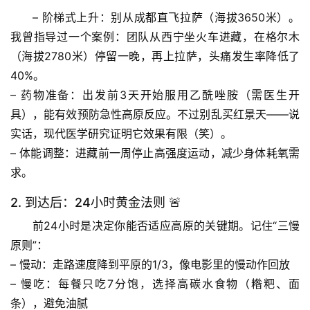
– 
阶梯式上升
：别从成都直飞拉萨（海拔3650米）。
我曾指导过一个案例：团队从西宁坐火车进藏，在格尔木
（海拔2780米）停留一晚，再上拉萨，头痛发生率降低了
40%。
– 
药物准备
：出发前3天开始服用
乙酰唑胺
（需医生开
具），能有效预防急性高原反应。不过别乱买红景天——说
实话，现代医学研究证明它效果有限（笑）。
– 
体能调整
：进藏前一周停止高强度运动，减少身体耗氧需
求。
2. 到达后：24小时黄金法则 🚨
前24小时是决定你能否适应高原的关键期
。记住“三慢
原则”：
首
– 
慢动
：走路速度降到平原的1/3，像电影里的慢动作回放
页
– 
慢吃
：每餐只吃7分饱，选择高碳水食物（糌粑、面
条），避免油腻
专