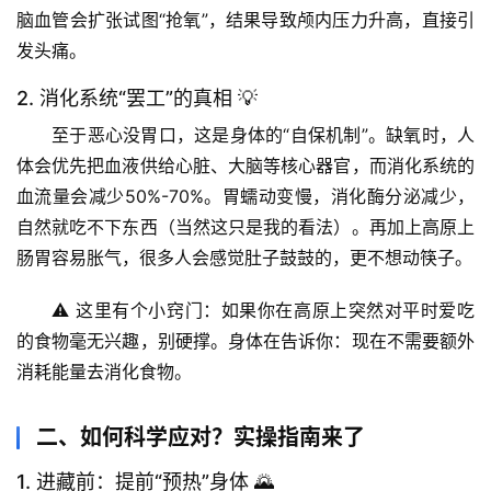
脑血管会扩张试图“抢氧”，结果导致颅内压力升高，直接引
发
头痛
。
2. 消化系统“罢工”的真相 💡
至于恶心没胃口，这是身体的“自保机制”。缺氧时，人
体会优先把血液供给心脏、大脑等核心器官，而消化系统的
血流量会减少50%-70%。胃蠕动变慢，消化酶分泌减少，
自然就吃不下东西（当然这只是我的看法）。再加上高原上
肠胃容易胀气，很多人会感觉肚子鼓鼓的，更不想动筷子。
⚠️ 
这里有个小窍门
：如果你在高原上突然对平时爱吃
的食物毫无兴趣，别硬撑。身体在告诉你：现在不需要额外
消耗能量去消化食物。
二、如何科学应对？实操指南来了
1. 进藏前：提前“预热”身体 🌄