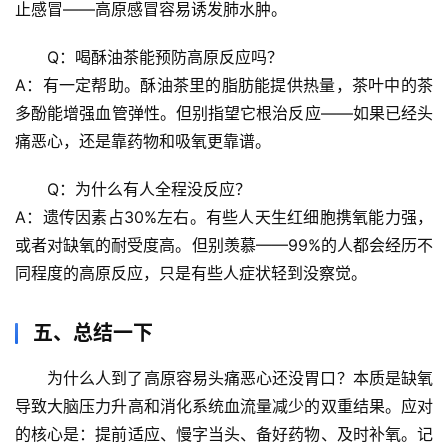
止感冒——高原感冒容易诱发肺水肿。
理
驿
Q：喝酥油茶能预防高原反应吗？
站
A：有一定帮助。酥油茶里的脂肪能提供热量，茶叶中的茶
辟
多酚能增强血管弹性。但别指望它根治反应——如果已经头
谣
痛恶心，还是靠药物和吸氧更靠谱。
求
真
Q：为什么有人全程没反应？
A：遗传因素占30%左右。有些人天生红细胞携氧能力强，
或者对缺氧的耐受度高。但别羡慕——
99%的人都会经历不
同程度的高原反应
，只是有些人症状轻到没察觉。
五、总结一下
为什么人到了高原容易头痛恶心还没胃口？本质是
缺氧
导致大脑压力升高
和
消化系统血流量减少
的双重结果。应对
的核心是：
提前适应、慢字当头、备好药物、及时补氧
。记