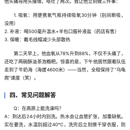
他头痛得用头撞墙，呕吐了两次。我让他立刻做三件事：
1. 
吸氧
：用便携氧气瓶持续吸氧30分钟（别间断吸，
宇
宙
没用）
天
2. 
补液
：喝500毫升温水+半包口服补液盐（药店有售）
文
3. 
保暖
：戴毛线帽减少头部散热
生
第二天早上，他血氧从78%升到88%，不仅不头痛了，
活
还吃了两碗酥油茶泡糌粑。
惊喜的是
，下午他居然跟着队伍
科
走到了牛奶海（海拔4600米）——当然，全程保持了“乌龟
学
爬”速度（笑）。
科
四、常见问题解答
技
前
Q：在高原上能洗澡吗？
沿
A：到达后24小时内别洗。热水会让血管扩张，加重缺氧。
实在要洗，水温别超过40℃，洗完后立刻擦干穿衣服，防
心