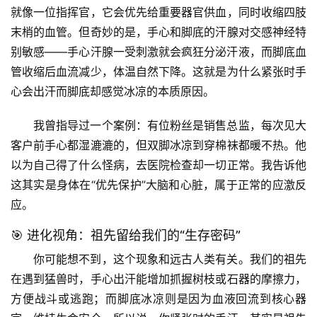
就像一位指挥官，它会优先给重要器官供血，同时收缩四肢
末梢的血管。但奇妙的是，手心和脚底的汗腺对交感神经特
别敏感——
手心汗腺一受刺激就会疯狂分泌汗液，而脚底血
管收缩后血流减少，体温自然下降
。这就是为什么紧张时手
心会出汗而脚底却感觉冰凉的本质原因。
我曾指导过一个案例：有位粉丝是销售总监，每次见大
客户前手心都湿漉漉的，但双脚冰凉到穿棉袜都暖不热。他
以为自己得了什么怪病，去医院检查却一切正常。我告诉他
这其实是身体在“优先保护”大脑和心脏，属于正常的应激反
应。
🎯 进化视角：祖先留给我们的“生存密码”
你可能想不到，这个现象和远古人类有关。我们的祖先
在遇到猛兽时，
手心出汗能增加抓握树枝或石器的摩擦力
，
方便战斗或逃跑；而脚底冰凉则是因为血液回流到核心器