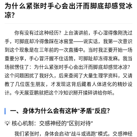
为什么紧张时手心会出汗而脚底却感觉冰
凉？
你有没有过这种经历？上台演讲前，手心湿得像刚洗过
手，可脚底却冷得像踩在冰窖里——说实话，我第一次意识
到这个现象是在三年前的一次直播中。当时我正要开始一场
重要分享，手心冒汗握不住话筒，可脚趾却冻得发麻。我当
场就愣住了：为什么紧张时手心会出汗而脚底却感觉冰凉？
这个问题困扰了我好久，后来查阅了大量生理学资料，又请
教了几位医生朋友，才发现这背后藏着人体进化的精妙设
计。今天展亚鹏就把这个冷知识掰开揉碎讲给你听。
一、身体为什么会有这种“矛盾”反应？
💡 核心机制：交感神经的“区别对待”
我们紧张时，身体会启动“战斗或逃跑”模式。交感神经