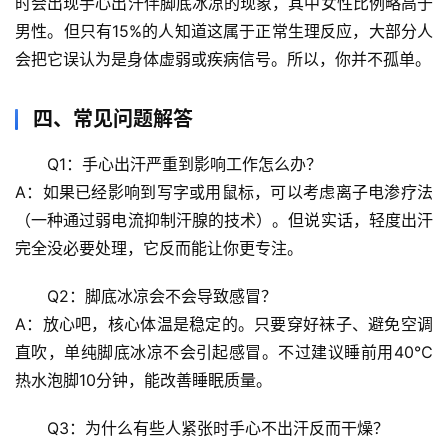
时会出现手心出汗伴脚底冰凉的现象，其中女性比例略高于
男性。但
只有15%的人知道这属于正常生理反应
，大部分人
生
会把它误认为是身体虚弱或疾病信号。所以，你并不孤单。
活
科
学
四、常见问题解答
Q1：手心出汗严重到影响工作怎么办？
科
技
A：如果已经影响到写字或用鼠标，可以考虑离子电渗疗法
前
（一种通过弱电流抑制汗腺的技术）。但说实话，轻度出汗
沿
完全没必要处理，它反而能让你更专注。
心
Q2：脚底冰凉会不会导致感冒？
理
A：放心吧，核心体温是稳定的。只要穿好袜子、避免空调
驿
直吹，单纯脚底冰凉不会引起感冒。不过建议睡前用40℃
站
热水泡脚10分钟，能改善睡眠质量。
辟
Q3：为什么有些人紧张时手心不出汗反而干燥？
谣