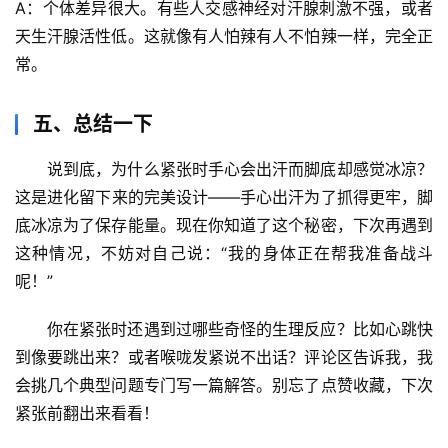
A：个体差异很大。有些人交感神经对汗腺刺激不强，或者
求
天生汗腺活性低。这就像有人怕辣有人不怕辣一样，完全正
真
常。
五、总结一下
说到底，
为什么紧张时手心会出汗而脚底却感觉冰凉
？
这是进化留下来的完美设计——手心出汗为了抓得更牢，脚
底冰凉为了保存能量。现在你知道了这个秘密，下次再遇到
这种情况，不妨对自己说：“我的身体正在帮我准备战斗
呢！”
你在紧张时还遇到过哪些奇怪的生理反应？比如心跳快
到像要跳出来？或者喉咙发紧说不出话？评论区告诉我，我
会挑几个典型问题专门写一篇解答。别忘了点赞收藏，下次
紧张前翻出来看看！