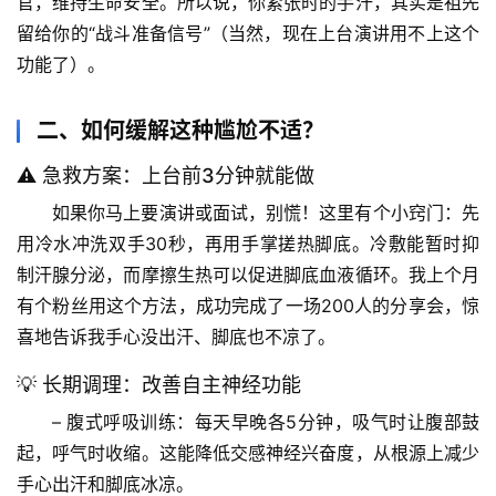
官，维持生命安全。所以说，你紧张时的手汗，其实是祖先
留给你的“战斗准备信号”（当然，现在上台演讲用不上这个
功能了）。
二、如何缓解这种尴尬不适？
⚠️ 急救方案：上台前3分钟就能做
如果你马上要演讲或面试，别慌！这里有个小窍门：
先
用冷水冲洗双手30秒，再用手掌搓热脚底
。冷敷能暂时抑
首
页
制汗腺分泌，而摩擦生热可以促进脚底血液循环。我上个月
有个粉丝用这个方法，成功完成了一场200人的分享会，惊
专
喜地告诉我手心没出汗、脚底也不凉了。
题
💡 长期调理：改善自主神经功能
列
表
– 
腹式呼吸训练
：每天早晚各5分钟，吸气时让腹部鼓
起，呼气时收缩。这能降低交感神经兴奋度，从根源上减少
自
手心出汗和脚底冰凉。