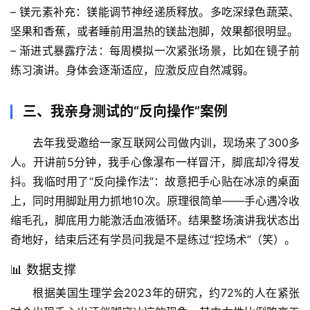
然
– 
镁元素补充
：镁能调节神经递质释放。多吃深绿色蔬菜、
万
坚果和香蕉，或者睡前用温热的镁盐泡脚，效果都很明显。
物
– 
渐进式暴露疗法
：每周模拟一次紧张场景，比如在镜子前
练习演讲。身体会逐渐适应，应激反应自然减弱。
人
体
奥
三、我亲身测试的“反向操作”案例
秘
去年我受邀给一家互联网公司做内训，现场来了300多
人。开讲前5分钟，我手心像瀑布一样冒汗，脚底却冷得发
历
史
抖。我临时用了“反向操作法”：
故意把手心贴在冰凉的桌面
档
上，同时用脚趾用力抓地10次
。原理很简单——手心遇冷收
案
缩毛孔，脚底用力能激活血液循环。结果整场演讲我状态出
奇地好，结束后还有学员问我是不是练过“控场术”（笑）。
宇
宙
📊 数据支撑
天
根据美国生理学会2023年的研究，约72%的人在紧张
文