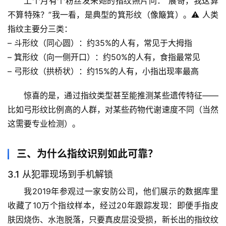
上个月有个粉丝发来她的指纹照片问：“展哥，我这算
专
不算特殊？”我一看，是典型的
箕形纹
（像簸箕）。⚠️ 人类
题
指纹主要分三类：
列
– 
斗形纹
（同心圆）：约35%的人有，常见于大拇指
表
– 
箕形纹
（向一侧开口）：约50%的人有，食指最常见
– 
弓形纹
（拱桥状）：约15%的人有，小指出现率最高
自
然
惊喜的是
，通过指纹类型甚至能推测某些遗传特征——
万
比如弓形纹比例高的人群，对某些药物代谢速度不同（当然
物
这需要专业检测）。
人
体
三、为什么指纹识别如此可靠？
奥
3.1 从犯罪现场到手机解锁
秘
我2019年参观过一家安防公司，他们展示的数据库里
历
收藏了
10万个指纹样本
，经过20年跟踪发现：
即便手指皮
史
肤因烧伤、水泡脱落，只要真皮层没受损，新长出的指纹纹