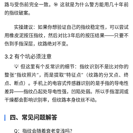
档
路与受伤前完全一致
。🎯 这就是为什么警方能用几十年前
案
的指纹破案。
宇
实操建议
：如果你想验证自己的指纹稳定性，可以尝试
宙
用橡皮泥按压指纹，然后对比3年后的按压结果——只要不
天
伤到手指深层，纹路绝对不变。
文
3.2 有个坑必须注意
生
💡 但这里有个反常识的细节：
指纹识别不是比对你的
活
整张“指纹照片”
，而是提取“特征点”（纹路的分叉点、终
科
学
点、断点）。手机上的电容式传感器识别的是手指的
导电性
差异
——指纹凸起处导电性强，凹陷处弱。所以手指湿润或
科
干燥都会影响识别率，但纹路本身纹丝不动。
技
前
四、常见问题解答
沿
Q：指纹会随着衰老变浅吗？