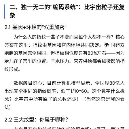
二、独一无二的“编码系统”：比宇宙粒子还复
杂
2.1 基因+环境的“双重加密”
为什么人的指纹一辈子不变而且每个人都不一样？核心
答案在这里：
指纹由基因和宫内环境共同决定
。🌍 同卵双
胞胎的基因完全相同，但指纹相似度只有80%左右——因为
胎儿在子宫里的位置、羊水压力、营养供给都会细微影响指
纹形成。
数据触目惊心
：目前计算机模型显示，全世界80亿人
出现完全相同的指纹概率，低于1/10^60。这个数字什么概
念？比宇宙中所有原子的总数还少！（当然这只是我的看
法）
首
页
2.2 三大纹型：你属于哪种？