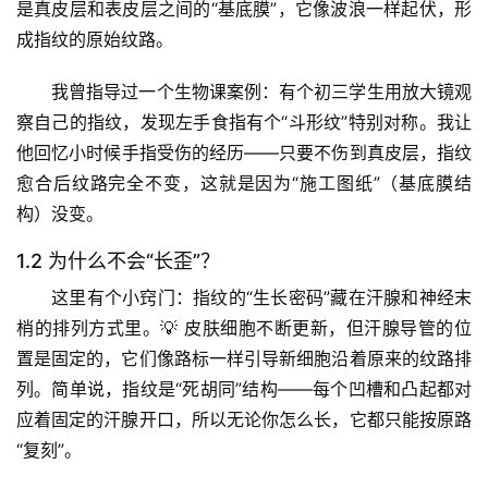
是真皮层和表皮层之间的“基底膜”
，它像波浪一样起伏，形
成指纹的原始纹路。
我曾指导过一个生物课案例：有个初三学生用放大镜观
察自己的指纹，发现左手食指有个“斗形纹”特别对称。我让
他回忆小时候手指受伤的经历——
只要不伤到真皮层，指纹
愈合后纹路完全不变
，这就是因为“施工图纸”（基底膜结
构）没变。
1.2 为什么不会“长歪”？
这里有个小窍门：指纹的“生长密码”藏在
汗腺和神经末
梢的排列方式
里。💡 皮肤细胞不断更新，但汗腺导管的位
置是固定的，它们像路标一样引导新细胞沿着原来的纹路排
列。
简单说，指纹是“死胡同”结构——每个凹槽和凸起都对
应着固定的汗腺开口
，所以无论你怎么长，它都只能按原路
“复刻”。