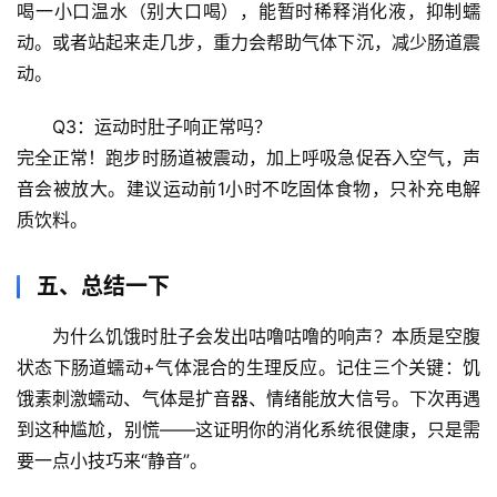
心
喝一小口温水（别大口喝），能暂时稀释消化液，抑制蠕
理
动。或者
站起来走几步
，重力会帮助气体下沉，减少肠道震
驿
动。
站
Q3：运动时肚子响正常吗？
辟
完全正常！跑步时肠道被震动，加上呼吸急促吞入空气，声
谣
音会被放大。建议运动前1小时不吃固体食物，只补充电解
求
质饮料。
真
五、总结一下
为什么饥饿时肚子会发出咕噜咕噜的响声？本质是
空腹
状态下肠道蠕动+气体混合
的生理反应。记住三个关键：
饥
饿素刺激蠕动、气体是扩音器、情绪能放大信号
。下次再遇
到这种尴尬，别慌——这证明你的消化系统很健康，只是需
要一点小技巧来“静音”。