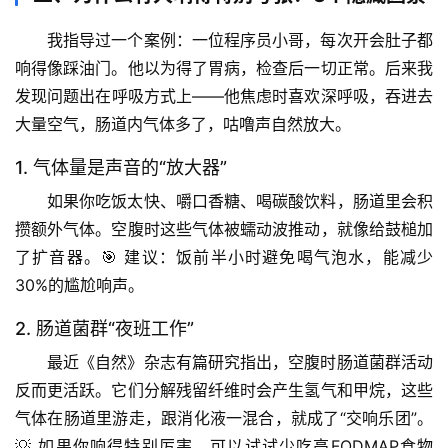
我指导过一个案例：一位程序员小哥，每次开会肚子都
响得像踩油门。他以为得了胃病，检查后一切正常。后来我
发现问题出在
呼吸方式
上——他焦虑时喜欢深呼吸，吞进去
大量空气，肠道内气体多了，咕噜声自然放大。
1. 气体量是声音的“放大器”
如果你吃饭太快、嚼口香糖、喝碳酸饮料，肠道里会积
攒额外气体。空腹时这些气体被蠕动波推动，就像给鼓槌加
了扩音器。🎯 建议：
饭前半小时避免喝气泡水
，能减少
30%的尴尬响声。
2. 肠道菌群“夜班工作”
最近《自然》杂志有篇研究指出，
空腹时肠道菌群活动
首
反而更活跃
。它们分解残留纤维时会产生氢气和甲烷，这些
页
气体在肠道里游走，跟消化液一混合，就成了“交响乐团”。
💡 如果你响得特别厉害，可以试试少吃高FODMAP食物