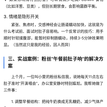
专
（比如洋葱、豆类），但别长期禁食，会影响菌群平衡。
题
列
3. 情绪是隐形开关
表
紧张、焦虑时，交感神经会让肠道蠕动加快，这就是为
什么考试前、面试时肚子容易响。
一个反常识的技巧
：用手
自
然
顺时针轻揉腹部，能暂时抑制肠蠕动，持续3-5分钟效果明
万
显。（当然这只是我的经验，因人而异）
物
三、实战案例：粉丝“午餐前肚子响”的解决方
人
案
体
奥
上个月，一位叫小雯的粉丝私信我，说她每天11点左右
秘
肚子准时“开演唱会”，办公室安静时特别尴尬。我帮她做了
三件事：
历
史
1. 
调整早餐结构
：把纯牛奶换成无乳糖奶，减少气体产
档