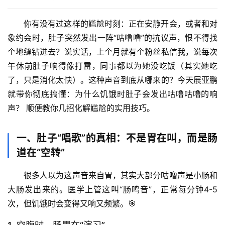
你有没有过这样的尴尬时刻：正在安静开会，或者和对
象约会时，肚子突然发出一阵“咕噜噜”的抗议声，恨不得找
个地缝钻进去？说实话，上个月就有个粉丝私信我，说每次
午休前肚子响得像打雷，同事都以为她没吃饭（其实她吃
了，只是消化太快）。这种声音到底从哪来的？今天展亚鹏
就带你彻底搞懂：
为什么饥饿时肚子会发出咕噜咕噜的响
声？
 顺便教你几招化解尴尬的实用技巧。
一、肚子“唱歌”的真相：不是胃在叫，而是肠
道在“空转”
很多人以为这声音来自胃，其实大部分咕噜声是
小肠和
大肠
发出来的。医学上管这叫“肠鸣音”，正常每分钟4-5
次，但饥饿时会变得又响又频繁。🎯