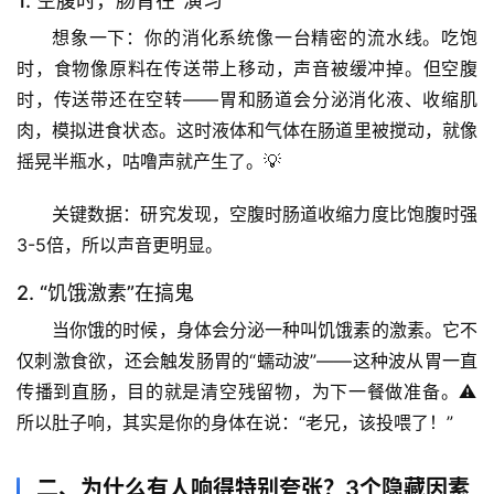
1. 空腹时，肠胃在“演习”
想象一下：你的消化系统像一台精密的流水线。吃饱
时，食物像原料在传送带上移动，声音被缓冲掉。但空腹
时，传送带还在空转——
胃和肠道会分泌消化液、收缩肌
肉
，模拟进食状态。这时液体和气体在肠道里被搅动，就像
摇晃半瓶水，咕噜声就产生了。💡
关键数据
：研究发现，空腹时肠道收缩力度比饱腹时强
3-5倍，所以声音更明显。
2. “饥饿激素”在搞鬼
当你饿的时候，身体会分泌一种叫
饥饿素
的激素。它不
仅刺激食欲，还会触发肠胃的“蠕动波”——这种波从胃一直
传播到直肠，目的就是清空残留物，为下一餐做准备。⚠️ 
所以肚子响，其实是你的身体在说：“老兄，该投喂了！”
二、为什么有人响得特别夸张？3个隐藏因素