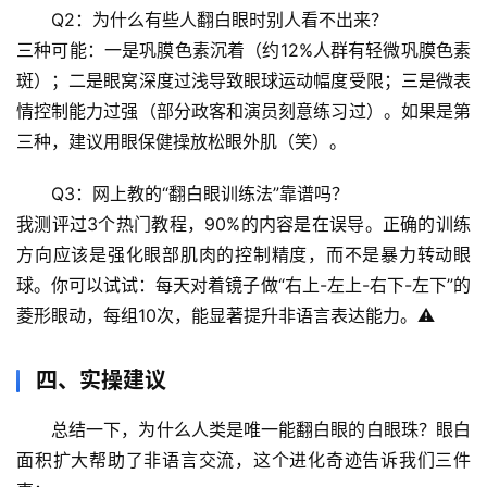
沿
Q2：为什么有些人翻白眼时别人看不出来？
三种可能：一是巩膜色素沉着（约12%人群有轻微巩膜色素
心
斑）；二是眼窝深度过浅导致眼球运动幅度受限；三是微表
理
情控制能力过强（部分政客和演员刻意练习过）。如果是第
驿
三种，建议用眼保健操放松眼外肌（笑）。
站
Q3：网上教的“翻白眼训练法”靠谱吗？
辟
我测评过3个热门教程，90%的内容是在误导。正确的训练
谣
方向应该是强化眼部肌肉的控制精度，而不是暴力转动眼
求
真
球。你可以试试：每天对着镜子做“右上-左上-右下-左下”的
菱形眼动，每组10次，能显著提升非语言表达能力。⚠️
四、实操建议
总结一下，为什么人类是唯一能翻白眼的白眼珠？眼白
面积扩大帮助了非语言交流，这个进化奇迹告诉我们三件