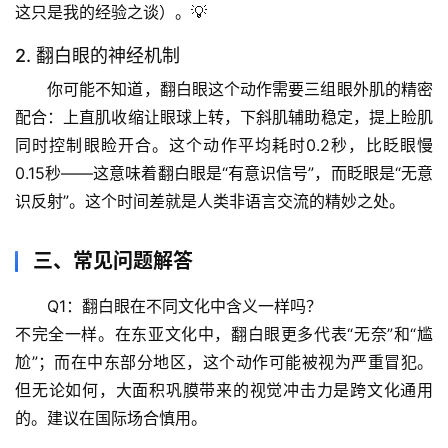
历
这只是我的经验之谈）。💡
史
档
2. 翻白眼的神经机制
案
你可能不知道，翻白眼这个动作需要三组眼外肌的精密
配合：上直肌收缩让眼球上转，下斜肌辅助稳定，提上睑肌
宇
同时控制眼睑开合。这个动作平均耗时0.2秒，比眨眼慢
宙
0.15秒——这意味着翻白眼是“有意识信号”，而眨眼是“无意
天
文
识反射”。
这个时间差就是人类非语言交流的精妙之处
。
生
三、常见问题解答
活
科
Q1：翻白眼在不同文化中含义一样吗？
学
不完全一样。在东亚文化中，翻白眼更多代表“无奈”和“尴
尬”；而在中东部分地区，这个动作可能被视为严重冒犯。
科
但无论如何，大面积巩膜带来的视觉冲击力是跨文化通用
技
的。建议在国际场合慎用。
前