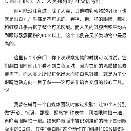
1. 眼白面积扩大：人类独有的“社交信号灯”
你可能没注意过，除了人类，其他哺乳动物的巩膜（也
就是眼白）几乎都是不可见的。猩猩、狗、猫的眼睛，瞳孔
和虹膜几乎占据了整个可见区域。而人类的巩膜面积平均占
到眼球暴露面积的60%以上，这个比例在灵长类动物中是最
高的。
这里有个小窍门
：你下次观察宠物的时候可以试试，它
们翻白眼时你几乎看不到白色区域，因为它们的巩膜被色素
覆盖了。而人类之所以进化出大面积白色巩膜，就是为了让
眼睛运动方向一目了然——这可是非语言交流的核心工具。
💡
我曾在辅导一个自媒体团队时做过实验：让10个人分别
做“开心、惊讶、鄙视、疑惑”四种表情，闭着眼睛拍一遍，
再睁着眼睛拍一遍。结果睁眼版本被识别准确的概率是闭眼
版本的3.2倍，其中“翻白眼”这个动作在睁眼时100%被识别