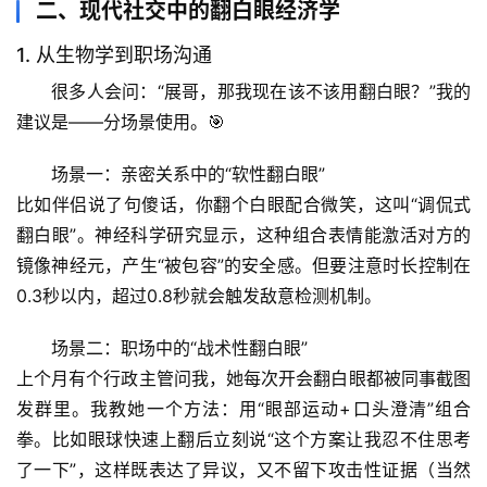
二、现代社交中的翻白眼经济学
页
1. 从生物学到职场沟通
专
很多人会问：“展哥，那我现在该不该用翻白眼？”我的
题
建议是——分场景使用。🎯
列
表
场景一：亲密关系中的“软性翻白眼”
比如伴侣说了句傻话，你翻个白眼配合微笑，这叫“调侃式
自
翻白眼”。神经科学研究显示，这种组合表情能激活对方的
然
万
镜像神经元，产生“被包容”的安全感。但要注意时长控制在
物
0.3秒以内，超过0.8秒就会触发敌意检测机制。
场景二：职场中的“战术性翻白眼”
人
体
上个月有个行政主管问我，她每次开会翻白眼都被同事截图
奥
发群里。我教她一个方法：用“眼部运动+口头澄清”组合
秘
拳。比如眼球快速上翻后立刻说“这个方案让我忍不住思考
了一下”，这样既表达了异议，又不留下攻击性证据（当然