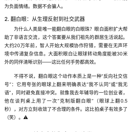
为负面情绪。数据不会骗人。
2. 翻白眼：从生理反射到社交武器
为什么人类是唯一能翻白眼的白眼珠？眼白面积扩大帮
助了非语言交流，这个答案要从我们祖先的群居生活说起。
大约20万年前，智人开始大规模协作狩猎，需要在无声环
境中传递复杂信息。大面积眼白让眼球转动角度能被30米
外的同伴清晰识别——这比任何手势都高效。
不得不说
，翻白眼这个动作本质上是一种“反向社交信
号”：它用夸张的眼球上翻来明确表达“我不认同”或“我无
语”，同时避免直接冲突。就像我去年辅导的一位创业者，
他在谈判桌上用了一次“克制版翻白眼”（眼球上翻0.5
秒），对方立刻收敛了不合理的条件。这比拍桌子有效多了
（笑）。⚠️
首