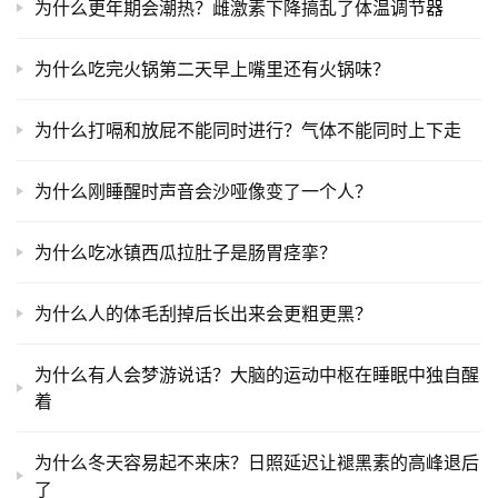
为什么更年期会潮热？雌激素下降搞乱了体温调节器
为什么吃完火锅第二天早上嘴里还有火锅味？
为什么打嗝和放屁不能同时进行？气体不能同时上下走
为什么刚睡醒时声音会沙哑像变了一个人？
为什么吃冰镇西瓜拉肚子是肠胃痉挛？
为什么人的体毛刮掉后长出来会更粗更黑？
为什么有人会梦游说话？大脑的运动中枢在睡眠中独自醒
着
为什么冬天容易起不来床？日照延迟让褪黑素的高峰退后
了