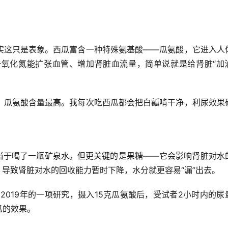
？
实这只是表象。
西瓜富含一种特殊氨基酸——瓜氨酸
，它进入人
氧化氮能扩张血管、增加肾脏血流量，简单说就是给肾脏“加
，瓜氨酸含量最高
。我每次吃西瓜都会把白瓤啃干净，利尿效果
相当于喝了一瓶矿泉水。但更关键的是
果糖
——它会影响肾脏对水
，导致肾脏对水的回收能力暂时下降，水分就更容易“漏”出去。
2019年的一项研究，摄入15克瓜氨酸后，受试者2小时内的尿
瓜的效果。