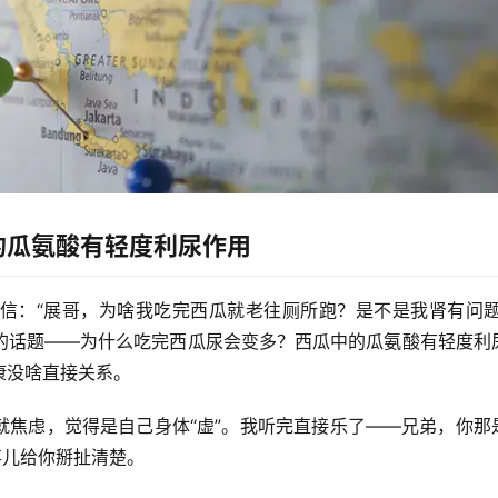
的瓜氨酸有轻度利尿作用
信：“展哥，为啥我吃完西瓜就老往厕所跑？是不是我肾有问题
的话题——
为什么吃完西瓜尿会变多？西瓜中的瓜氨酸有轻度利
康没啥直接关系。
就焦虑，觉得是自己身体“虚”。我听完直接乐了——兄弟，你那
事儿给你掰扯清楚。