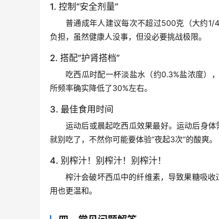
1. 控制“安全剂量”
普通成年人建议每次不超过500克
（大约1
负担，虽然健康人没事，但没必要挑战极限。
2. 搭配“护肾搭档”
吃西瓜时配一杯
淡盐水
（约0.3%盐浓度
所频率确实降低了30%左右。
3. 最佳食用时间
运动后或晨起
吃西瓜效果最好。运动后身体
就别吃了，不然你可能要体验“夜起3次”的酸爽。
4. 别榨汁！别榨汁！别榨汁！
榨汁会破坏西瓜中的纤维素，导致果糖吸收过
用也更温和
。