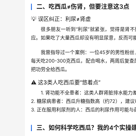
二、吃西瓜≠伤肾，但要注意这3点
💡 误区纠正：利尿≠肾虚
很多朋友一听到“利尿”就紧张，觉得是肾
应
。如果吃了大量西瓜却没有明显尿意，反而可
我曾指导过一个案例：一位45岁的男性粉丝
每天吃200-300克西瓜，配合喝水，两周后复
把功劳全给西瓜。
⚠️ 这3类人吃西瓜要“悠着点”
1. 
肾功能不全患者
：这类人群肾脏排水能力
2. 
糖尿病患者
：西瓜升糖指数高（约72），建议
3. 
正在服用利尿剂的人
：西瓜的利尿作用可能与
三、如何科学吃西瓜？我的4个实操