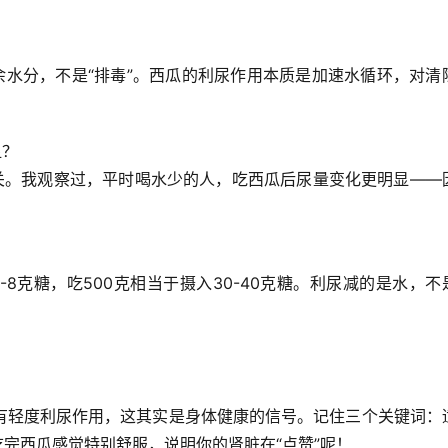
余水分，不是“排毒”。西瓜的利尿作用本质是加速水循环，对清
显？
关。我观察过，
平时喝水少的人，吃西瓜后尿量变化更明显
——
-8克糖，吃500克相当于摄入30-40克糖。利尿减的是水，不
有轻度利尿作用
，这其实是身体健康的信号。记住三个关键词：
吃完西瓜感觉特别舒服，说明你的肾脏在“点赞”呢！