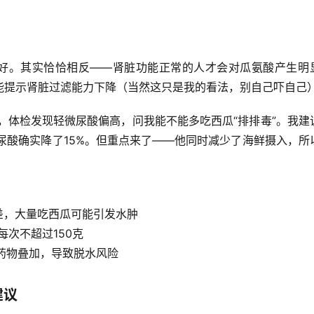
不好。其实恰恰相反——
肾脏功能正常的人才会对瓜氨酸产生明
能提示肾脏过滤能力下降（当然这只是我的看法，别自己吓自己
，体检发现轻微尿酸偏高，问我能不能多吃西瓜“排排毒”。我建
查尿酸确实降了15%。但重点来了——他同时减少了海鲜摄入，所
差，大量吃西瓜可能引发水肿
每次不超过150克
药物叠加，导致脱水风险
建议