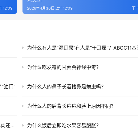
12:09
2026年4月30日 上午12:09
下
为什么吃发霉的甘蔗会神经中毒？
“油门”
为什么人的鼻子长酒糟鼻是螨虫吗？
为什么人的后背长痘痘和脸上原因不同？
为什么“鬼压床”时身体动不了？大脑先醒了但肌肉还没醒
为什么饭后立即吃水果容易腹胀？