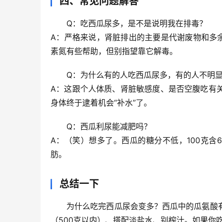
四、常见问题解答
Q：吃西瓜尿多，是不是说明我在排毒？
A：严格来说，肾脏排出的主要是代谢废物和多
素氮有些帮助，但别指望靠它解毒。
Q：为什么有的人吃西瓜尿多，有的人不明
A：这跟个人体质、肾脏敏感度、是否空腹吃有
身体终于逮着机会“补水”了。
Q：西瓜利尿能减肥吗？
A：（笑）想多了。西瓜的糖分不低，100克含6
肪。
总结一下
为什么吃完西瓜尿会变多？西瓜中的瓜氨酸
（500克以内）、搭配淡盐水、别榨汁
。如果你