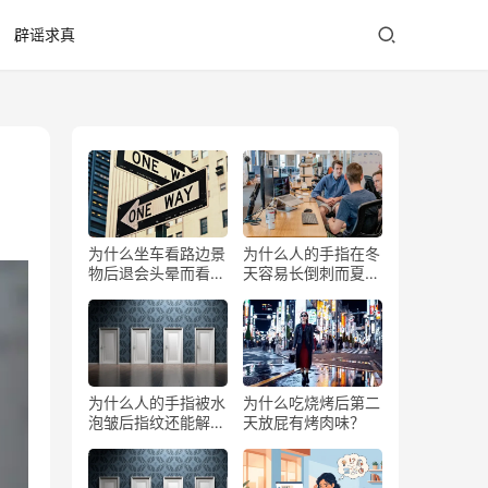
辟谣求真
为什么坐车看路边景
为什么人的手指在冬
物后退会头晕而看前
天容易长倒刺而夏天
方不会？
少？
为什么人的手指被水
为什么吃烧烤后第二
泡皱后指纹还能解锁
天放屁有烤肉味？
手机？