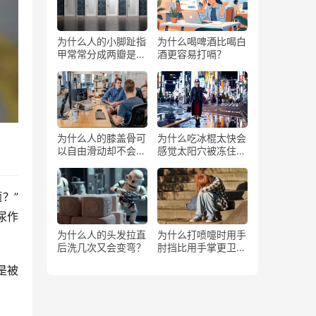
为什么人的小脚趾指
为什么喝啤酒比喝白
甲常常分成两瓣是返
酒更容易打嗝？
祖吗？
为什么人的膝盖骨可
为什么吃冰棍太快会
以自由滑动却不会掉
感觉太阳穴被冻住了
下来？
一样？
？”
尿作
为什么人的头发拉直
为什么打喷嚏时用手
后洗几次又会变弯？
肘挡比用手掌更卫
生？
是被