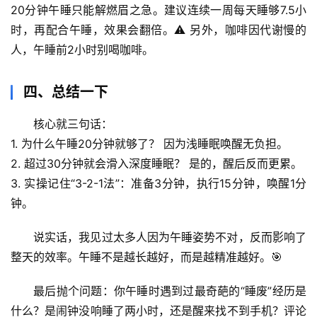
辟
20分钟午睡只能解燃眉之急。建议连续一周每天睡够7.5小
谣
时，再配合午睡，效果会翻倍。⚠️ 另外，咖啡因代谢慢的
求
人，午睡前2小时别喝咖啡。
真
四、总结一下
核心就三句话：
1. 
为什么午睡20分钟就够了？
 因为浅睡眠唤醒无负担。
2. 
超过30分钟就会滑入深度睡眠？
 是的，醒后反而更累。
3. 
实操记住“3-2-1法”
：准备3分钟，执行15分钟，唤醒1分
钟。  
说实话，我见过太多人因为午睡姿势不对，反而影响了
整天的效率。午睡不是越长越好，而是越精准越好。🎯
最后抛个问题：你午睡时遇到过最奇葩的“睡废”经历是
什么？是闹钟没响睡了两小时，还是醒来找不到手机？评论