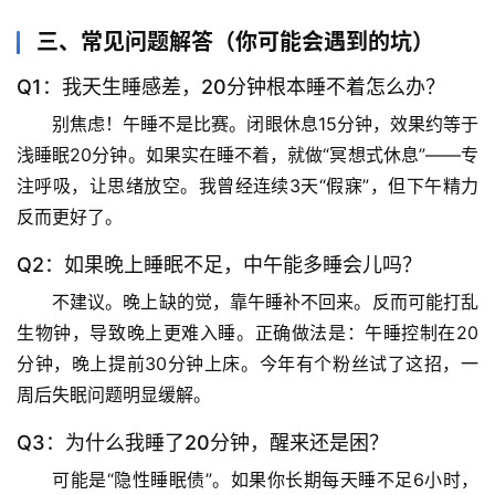
天
文
三、常见问题解答（你可能会遇到的坑）
Q1：我天生睡感差，20分钟根本睡不着怎么办？
生
活
别焦虑！午睡不是比赛。
闭眼休息15分钟，效果约等于
科
浅睡眠20分钟
。如果实在睡不着，就做“冥想式休息”——专
学
注呼吸，让思绪放空。我曾经连续3天“假寐”，但下午精力
反而更好了。
科
技
Q2：如果晚上睡眠不足，中午能多睡会儿吗？
前
不建议。晚上缺的觉，靠午睡补不回来。反而可能打乱
沿
生物钟，导致晚上更难入睡。
正确做法是：午睡控制在20
分钟，晚上提前30分钟上床
。今年有个粉丝试了这招，一
心
周后失眠问题明显缓解。
理
驿
Q3：为什么我睡了20分钟，醒来还是困？
站
可能是“隐性睡眠债”。如果你长期每天睡不足6小时，