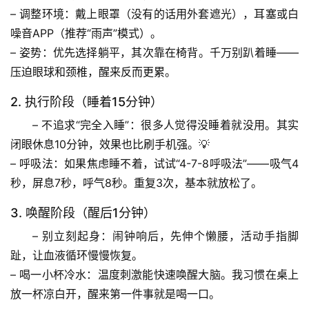
自
– 
调整环境
：戴上眼罩（没有的话用外套遮光），耳塞或白
然
噪音APP（推荐“雨声”模式）。
万
– 
姿势
：优先选择躺平，其次靠在椅背。
千万别趴着睡
——
物
压迫眼球和颈椎，醒来反而更累。
人
2. 执行阶段（睡着15分钟）
体
– 
不追求“完全入睡”
：很多人觉得没睡着就没用。其实
奥
闭眼休息10分钟，效果也比刷手机强。💡
秘
– 
呼吸法
：如果焦虑睡不着，试试“4-7-8呼吸法”——吸气4
秒，屏息7秒，呼气8秒。重复3次，基本就放松了。
历
史
3. 唤醒阶段（醒后1分钟）
档
– 
别立刻起身
：闹钟响后，先伸个懒腰，活动手指脚
案
趾，让血液循环慢慢恢复。
– 
喝一小杯冷水
：温度刺激能快速唤醒大脑。我习惯在桌上
宇
宙
放一杯凉白开，醒来第一件事就是喝一口。