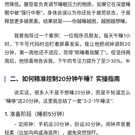
然降低。腺苷是负责调节睡眠压力的物质，如果它在深度睡
眠中被“强行中断”，身体会误以为你还处于疲劳状态，于是
释放更多褪黑素。结果就是——你越睡越困，越困越想睡。
我曾指导过一个案例：一位程序员朋友，每天午睡1小
时，下午写代码时总盯着屏幕发呆。我让他把闹钟调到20
分钟，第一周他还不适应，觉得“刚睡着就醒了”。但坚持两
周后，他惊喜地告诉我，下午的专注力提升了至少30%。🎯
二、如何精准控制20分钟午睡？实操指南
首
页
说实话，很多人不是不想睡20分钟，而是不知道怎么
“睡够”这20分钟。这里我总结了一套
“3-2-1午睡法”
：
专
题
1. 准备阶段（睡前5分钟）
列
– 
定闹钟
：手机设20分钟，别设30分钟。闹钟声音要
表
轻柔（比如鸟鸣或海浪声），避免突然惊吓。