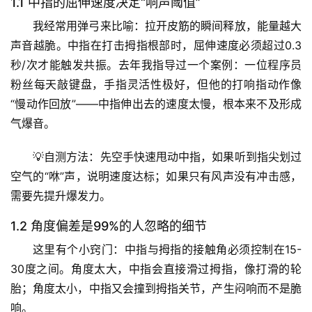
1.1 中指的屈伸速度决定“响声阈值”
我经常用弹弓来比喻：拉开皮筋的瞬间释放，能量越大
声音越脆。中指在打击拇指根部时，
屈伸速度必须超过0.3
秒/次
才能触发共振。去年我指导过一个案例：一位程序员
粉丝每天敲键盘，手指灵活性极好，但他的打响指动作像
“慢动作回放”——中指伸出去的速度太慢，根本来不及形成
气爆音。
💡
自测方法
：先空手快速甩动中指，如果听到指尖划过
空气的“咻”声，说明速度达标；如果只有风声没有冲击感，
需要先提升爆发力。
1.2 角度偏差是99%的人忽略的细节
这里有个小窍门：
中指与拇指的接触角必须控制在15-
30度之间
。角度太大，中指会直接滑过拇指，像打滑的轮
胎；角度太小，中指又会撞到拇指关节，产生闷响而不是脆
响。