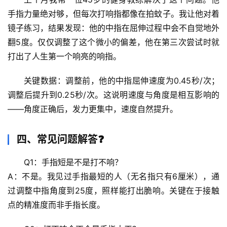
宙
天
手指力量绝对够，但每次打响指都像在拍蚊子。我让他对着
文
镜子练习，结果发现：
他的中指在屈伸过程中会不自觉地外
翻5度
。仅仅调整了这个微小的偏差，他在第三次尝试时就
生
打出了人生第一个响亮的响指。
活
科
关键数据
：调整前，他的中指屈伸速度为0.45秒/次；
学
调整后提升到0.25秒/次。这说明
速度与角度是相互影响的
——角度正确后，发力更集中，速度自然提升。
科
技
四、常见问题解答❓
前
沿
Q1：手指短是不是打不响？
A：不是。我见过手指最短的人（无名指只有6厘米），通
心
过调整中指角度到25度，照样能打出脆响。关键在于
接触
理
点的精准度
而非手指长度。
驿
站