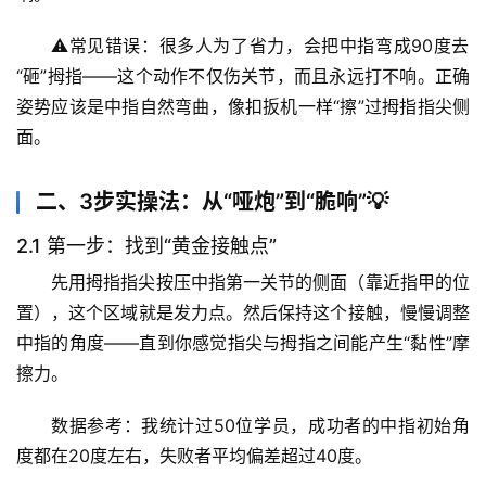
⚠️
常见错误
：很多人为了省力，会把中指弯成90度去
“砸”拇指——这个动作不仅伤关节，而且永远打不响。正确
姿势应该是中指自然弯曲，像扣扳机一样“擦”过拇指指尖侧
面。
二、3步实操法：从“哑炮”到“脆响”💡
2.1 第一步：找到“黄金接触点”
先用拇指指尖按压中指第一关节的侧面（靠近指甲的位
首
置），
这个区域就是发力点
。然后保持这个接触，慢慢调整
页
中指的角度——直到你感觉指尖与拇指之间能产生“黏性”摩
擦力。
专
题
数据参考
：我统计过50位学员，成功者的中指初始角
列
度都在20度左右，失败者平均偏差超过40度。
表