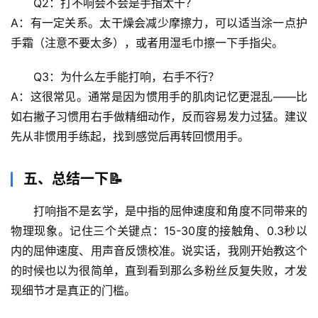
Q2：打不响会不会是手指太干？
A：有一定关系。太干燥会减少摩擦力，可以适当涂一点护
辟
谣
手霜（注意不要太多），或者用湿毛巾擦一下手指尖。
求
真
Q3：为什么左手能打响，右手不行？
A：这很常见。通常是因为
惯用手的肌肉记忆更混乱
——比
如右撇子习惯用右手做精细动作，反而容易发力过猛。建议
先从非惯用手练起，找到感觉后再转回惯用手。
五、总结一下📝
打响指不是玄学，是
中指的屈伸速度和角度不同
带来的
物理现象。记住三个关键点：15-30度的接触角、0.3秒以
内的屈伸速度、用声音反馈校准。说实话，我刚开始教这个
的时候也以为很简单，直到看到那么多粉丝反复失败，才发
现
细节才是真正的门槛
。