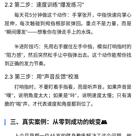
2.2 第二步：速度训练“爆发练习”
自
每天花5分钟做这个动作：手掌张开，中指快速向掌心
然
屈伸，
每次触碰到拇指根部就弹回
。重点不是力量，而是
万
“瞬间爆发”——想象你在弹走手上的水珠。
物
🎯
进阶技巧
：先用右手握住左手中指，模拟打响指时的
人
“阻力感”，然后突然松手让中指弹出去。这个动作能帮你找
体
到正确的发力节奏。
奥
秘
2.3 第三步：用“声音反馈”校准
打响指时，
不要盯着手指看，而是听声音
。如果声音是
历
“噗”，说明角度太大；如果是“咔”，说明速度太慢；只有清
史
脆的“啪”声，才代表速度和角度都到位了。
档
案
三、真实案例：从零到成功的蜕变👥
宇
上个月我帮一位45岁的健身教练解决了这个问题。他