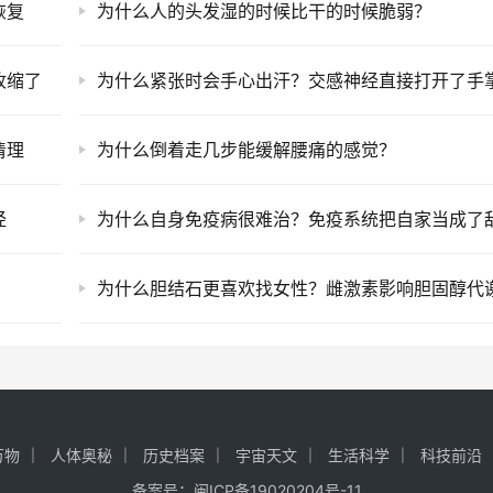
恢复
为什么人的头发湿的时候比干的时候脆弱？
收缩了
清理
为什么倒着走几步能缓解腰痛的感觉？
经
为什么自身免疫病很难治？免疫系统把自家当成了
为什么胆结石更喜欢找女性？雌激素影响胆固醇代
万物
人体奥秘
历史档案
宇宙天文
生活科学
科技前沿
备案号：
闽ICP备19020204号-11