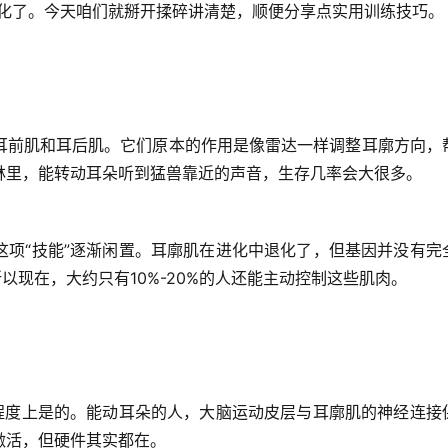
化了
。今天咱们就掰开揉碎讲清楚，顺便分享点实用训练技巧。
耳前肌和耳后肌。它们原本的作用是
像雷达一样调整耳廓方向
，
林里，能转动耳朵听到猛兽靠近的声音，生存几率会大很多。
项“技能”逐渐闲置。
耳廓肌在进化中退化了
，但基因并没有完
以现在，大约只有10%-20%的人还能主动控制这些肌肉。
程度上是的。能动耳朵的人，
大脑运动皮层与耳廓肌的神经连接
激活，但硬件其实都在。