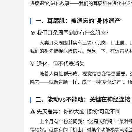
进废退”的进化故事——我们的
耳廓肌在进化中退
一、耳廓肌：被遗忘的“身体遗产”
🎯 我们耳朵周围到底有什么肌肉？
人类耳朵周围其实有三块小肌肉：耳上肌、
我们的祖先捕捉危险信号。想象一下，在远古丛
💡 退化，但不代表消失
随着人类社群形成、视觉信息变得更重要，这
除它——就像盲肠一样，成了一种“身体遗产”。所
二、能动vs不能动：关键在神经连接
⚠️ 先天差异：你的大脑“接线”可能不同
上个月有个粉丝问我：“这是天赋吗？”某种
得较好
。就像有的手机出厂时某个功能模块就没