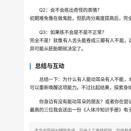
Q2：会不会练出奇怪的表情？
初期难免像在做鬼脸，但肌肉分离度提高后，完
Q3：如果练不会是不是不正常？
完全不是！就像有人舌头能卷成三瓣有人不能，
异可能从胚胎期就决定了。
总结与互动
总结一下：
为什么有人能动耳朵有人不能
，
可以重新唤醒这项能力。不过比起结果，探索身
你身边有没有能动耳朵的朋友？或者你在尝试
最高的三位我会送出一份《人体冷知识手册》电
本文内容经AI辅助生成，已由人工审核校验，仅供参