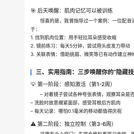
🎯 后天唤醒：肌肉记忆可以被训练
惊喜的是，我曾指导过一个案例：一位配音
于：
1. 
找到肌肉位置
：用手轻拉耳朵感受收缩
2. 
镜前练习
：每天5分钟，尝试用头皮发力带动
3. 
关联表情
：借助挑眉、微笑等已有动作建立神
三、实用指南：三步唤醒你的“隐藏技
💡 第一阶段：感知激活（第1-2周）
– 对着镜子尝试各种夸张表情，观察耳朵是
– 洗脸时故意绷紧面部，感受耳根后方肌肉
– 
每天记录
：哪怕0.1毫米的移动都值得庆祝
⚠️ 第二阶段：独立控制（第3-6周）