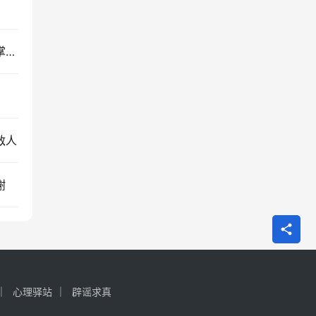
为什么紧张时会手心出汗？交感神经直接打开了手掌的汗腺
敌人
谢
心理驿站
辟谣求真