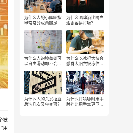
为什么人的小脚趾指
为什么喝啤酒比喝白
甲常常分成两瓣是返
酒更容易打嗝？
祖吗？
为什么人的膝盖骨可
为什么吃冰棍太快会
以自由滑动却不会掉
感觉太阳穴被冻住了
下来？
一样？
为什么人的头发拉直
为什么打喷嚏时用手
后洗几次又会变弯？
肘挡比用手掌更卫
生？
个被
“用