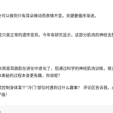
全可以做到
只有耳朵微动而表情不变
。关键要循序渐进。
这只是
正常的遗传变异
。今年有研究显示，这部分肌肉的神经支
本质是
耳廓肌在进化中退化了
，但通过科学的神经肌肉训练，很
体奥秘的过程本身更有趣，你说呢？
控制身体某个“冷门”部位时遇到过什么趣事？
 评论区告诉我，
子版！
考。