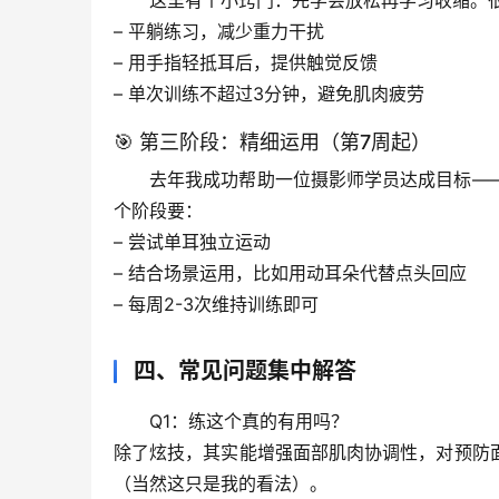
这里有个小窍门：
先学会放松再学习收缩
。
– 平躺练习，减少重力干扰
– 用手指轻抵耳后，提供触觉反馈
– 单次训练不超过3分钟，避免肌肉疲劳
🎯 第三阶段：精细运用（第7周起）
去年我成功帮助一位摄影师学员达成目标—
个阶段要：
– 尝试单耳独立运动
– 结合场景运用，比如用动耳朵代替点头回应
– 每周2-3次维持训练即可
四、常见问题集中解答
Q1：练这个真的有用吗？
除了炫技，其实能
增强面部肌肉协调性
，对预防
（当然这只是我的看法）。