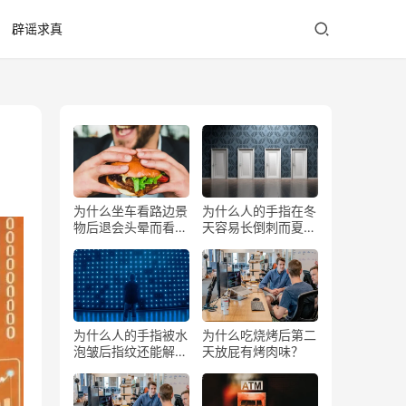
辟谣求真
为什么坐车看路边景
为什么人的手指在冬
物后退会头晕而看前
天容易长倒刺而夏天
方不会？
少？
为什么人的手指被水
为什么吃烧烤后第二
泡皱后指纹还能解锁
天放屁有烤肉味？
手机？