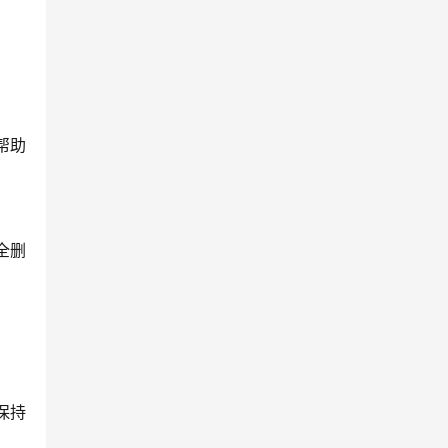
帮助
全删
保持