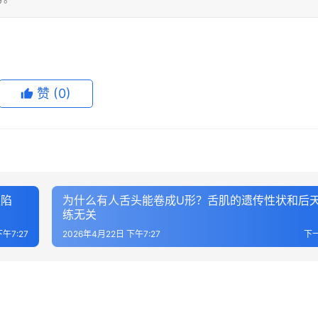
赞
(0)
缺陷
为什么有人舌头能卷成U形？舌肌的遗传性状和后
练无关
午7:27
2026年4月22日 下午7:27
下