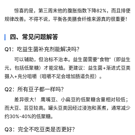
宙
惊喜的是，
第三周末他的腹胀指数下降82%
，而且排便
天
规律改善。不得不说，平衡各类膳食纤维来源真的很重要！
文
四、常见问题解答
生
活
Q1：吃益生菌补充剂能解决吗？
科
学
可以辅助，但
治标不治本
。益生菌需要“食物”（即益生
元，包括低聚糖）才能定植。更建议：益生菌+渐进式豆类
科
摄入+充分咀嚼（咀嚼不足会增加肠道负担）。
技
Q2：所有豆子都一样吗？
前
沿
差异很大！
 鹰嘴豆、小扁豆的低聚糖含量相对较低；
而大豆、芸豆较高。罐头豆类因经过浸泡和蒸煮，通常减少
心
约30%-40%的低聚糖。
理
驿
Q3：完全不吃豆类是否更好？