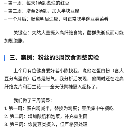
表
– 第一周：每天1汤匙煮烂的红豆
– 第二周：增至2汤匙，加入半块豆腐
自
– 一个月后：肠道明显适应，可正常吃半碗豆类菜肴
然
万
关键点
：突然大量摄入高纤维食物，菌群失衡反而可能
物
加剧腹胀。
人
三、案例：粉丝的3周饮食调整实验
体
奥
上个月有位健身爱好者小陈找我，说他吃蛋白粉（含大
秘
豆分离蛋白）后总是胀气。我分析后发现，他同时还在吃高
纤维麦片和西兰花——
全天低聚糖摄入超标了
。
历
史
我们做了三周调整：
档
1. 
第一周
：蛋白粉减半，替换为鸡蛋；豆类集中午餐吃
案
2. 
第二周
：增加酸奶和泡菜，补充益生菌
3. 
第三周
：恢复豆类摄入，但严格预处理
宇