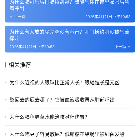
为什么喝可乐后打嗝特别爽？碳酸气体在胃里膨胀后急
着冲出
上一篇
2026年4月21日 下午10:53
为什么有人放的屁完全没有声音？肛门括约肌没被气流
撑开
2026年4月21日 下午10:53
下一篇
相关推荐
为什么近视的人眼球比正常人长？眼轴拉长是元凶
憋回去的屁去哪了？它被血液吸收再从肺部呼出
为什么喝鱼腥草水能治咳嗽但伤胃？
为什么吃豆子容易放屁？低聚糖在结肠里被细菌发酵