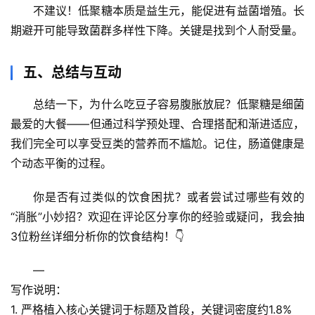
站
不建议！低聚糖本质是
益生元
，能促进有益菌增殖。长
期避开可能导致菌群多样性下降。关键是找到个人耐受量。
辟
谣
五、总结与互动
求
真
总结一下，
为什么吃豆子容易腹胀放屁？低聚糖是细菌
最爱的大餐
——但通过科学预处理、合理搭配和渐进适应，
我们完全可以享受豆类的营养而不尴尬。记住，肠道健康是
个动态平衡的过程。
你是否有过类似的饮食困扰？或者尝试过哪些有效的
“消胀”小妙招？
欢迎在评论区分享你的经验或疑问
，我会抽
3位粉丝详细分析你的饮食结构！👇
—
写作说明
：
1. 严格植入核心关键词于标题及首段，关键词密度约1.8%