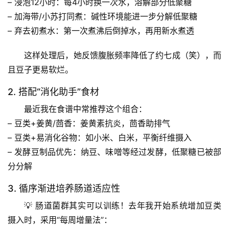
– 
浸泡12小时
：每4小时换一次水，溶解部分低聚糖
– 
加海带/小苏打同煮
：碱性环境能进一步分解低聚糖
– 
弃去初煮水
：第一次煮沸后倒掉水，再用新水煮透
这样处理后，她反馈腹胀频率降低了约七成（笑），而
且豆子更易软烂。
2. 搭配“消化助手”食材
最近我在食谱中常推荐这个组合：
– 
豆类+姜黄/茴香
：姜黄素抗炎，茴香助排气
– 
豆类+易消化谷物
：如小米、白米，平衡纤维摄入
– 
发酵豆制品优先
：纳豆、味噌等经过发酵，低聚糖已被部
首
分分解
页
3. 循序渐进培养肠道适应性
专
💡 肠道菌群其实可以训练！去年我开始系统增加豆类
题
摄入时，采用“
每周增量法
”：
列