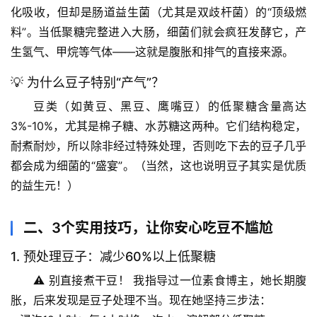
化吸收
，但却是肠道益生菌（尤其是双歧杆菌）的“顶级燃
料”。当低聚糖完整进入大肠，细菌们就会疯狂发酵它，产
生氢气、甲烷等气体——这就是腹胀和排气的直接来源。
💡 为什么豆子特别“产气”？
豆类（如黄豆、黑豆、鹰嘴豆）的
低聚糖含量高达
3%-10%
，尤其是棉子糖、水苏糖这两种。它们结构稳定，
耐煮耐炒，所以除非经过特殊处理，否则吃下去的豆子几乎
都会成为细菌的“盛宴”。（当然，这也说明豆子其实是优质
的益生元！）
二、3个实用技巧，让你安心吃豆不尴尬
1. 预处理豆子：减少60%以上低聚糖
⚠️ 
别直接煮干豆！
 我指导过一位素食博主，她长期腹
胀，后来发现是豆子处理不当。现在她坚持三步法：