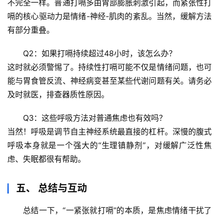
不完全一样。普通打嗝多由胃部膨胀刺激引起，而紧张性打
嗝的核心驱动力是
情绪-神经-肌肉
的紊乱。当然，缓解方法
有部分重叠。
Q2：如果打嗝持续超过48小时，该怎么办？
这时就
必须警惕
了。持续性打嗝可能不仅是情绪问题，也可
能与胃食管反流、神经病变甚至某些代谢问题有关。请务必
及时就医，排查器质性原因。
Q3：这些呼吸方法对普通焦虑也有效吗？
当然！呼吸是调节自主神经系统最直接的杠杆。深慢的腹式
呼吸本身就是一个强大的“生理镇静剂”，对缓解广泛性焦
虑、失眠都很有帮助。
五、 总结与互动
总结一下，
“一紧张就打嗝”的本质，是焦虑情绪干扰了