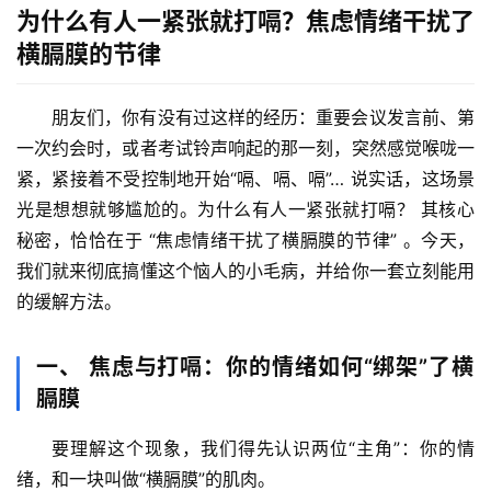
为什么有人一紧张就打嗝？焦虑情绪干扰了
横膈膜的节律
朋友们，你有没有过这样的经历：重要会议发言前、第
一次约会时，或者考试铃声响起的那一刻，突然感觉喉咙一
紧，紧接着不受控制地开始“嗝、嗝、嗝”… 说实话，这场景
光是想想就够尴尬的。
为什么有人一紧张就打嗝？
 其核心
秘密，恰恰在于 
“焦虑情绪干扰了横膈膜的节律”
 。今天，
我们就来彻底搞懂这个恼人的小毛病，并给你一套立刻能用
的缓解方法。
一、 焦虑与打嗝：你的情绪如何“绑架”了横
膈膜
要理解这个现象，我们得先认识两位“主角”：你的情
绪，和一块叫做“横膈膜”的肌肉。