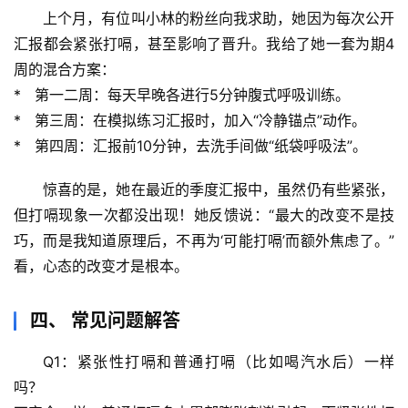
活
上个月，有位叫小林的粉丝向我求助，她因为每次公开
科
汇报都会紧张打嗝，甚至影响了晋升。我给了她一套为期4
学
周的混合方案：
*   
第一二周
：每天早晚各进行5分钟腹式呼吸训练。
科
*   
第三周
：在模拟练习汇报时，加入“冷静锚点”动作。
技
*   
第四周
：汇报前10分钟，去洗手间做“纸袋呼吸法”。
前
沿
惊喜的是
，她在最近的季度汇报中，虽然仍有些紧张，
但打嗝现象一次都没出现！她反馈说：“最大的改变不是技
心
巧，而是我知道原理后，不再为‘可能打嗝’而额外焦虑了。” 
理
看，心态的改变才是根本。
驿
站
四、 常见问题解答
辟
Q1：紧张性打嗝和普通打嗝（比如喝汽水后）一样
谣
求
吗？
真