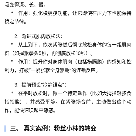
物
吸变得深、长、慢。
    *   
作用
：强化横膈膜功能，让它即使在压力下也能保持
人
稳定节律。
体
奥
2.  
渐进式肌肉放松法
：
秘
    *   从上到下，依次紧张然后彻底放松身体的每一组肌肉
群（如握紧拳头5秒，再彻底放松10秒）。
历
    *   
作用
：提升你对身体肌肉（包括横膈膜）的感知和控
史
制力，打破“一紧张就全身紧绷”的连锁反应。
档
案
3.  
提前预设“冷静锚点”
：
    *   在平时放松时，做一个特定动作（比如大拇指轻按食
宇
指指腹），并感受平静。在紧张场合前，主动做出这个动
宙
天
作，能快速唤起平静感。
文
三、 真实案例：粉丝小林的转变
生