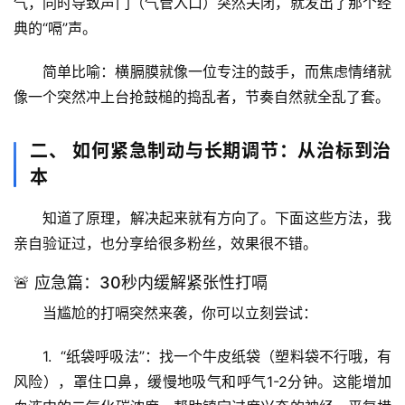
气，同时导致声门（气管入口）突然关闭，就发出了那个经
典的“嗝”声。
简单比喻：
横膈膜就像一位专注的鼓手，而焦虑情绪就
像一个突然冲上台抢鼓槌的捣乱者，节奏自然就全乱了套。
二、 如何紧急制动与长期调节：从治标到治
本
知道了原理，解决起来就有方向了。下面这些方法，我
亲自验证过，也分享给很多粉丝，效果很不错。
🚨 应急篇：30秒内缓解紧张性打嗝
当尴尬的打嗝突然来袭，你可以立刻尝试：
1.  
“纸袋呼吸法”
：找一个牛皮纸袋（塑料袋不行哦，有
风险），罩住口鼻，缓慢地吸气和呼气1-2分钟。这能增加