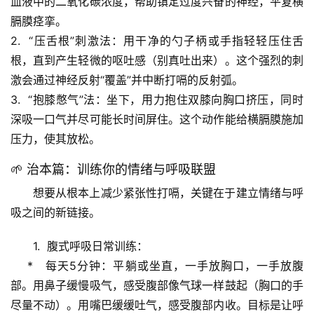
血液中的二氧化碳浓度，帮助镇定过度兴奋的神经，平复横
膈膜痉挛。
2.  
“压舌根”刺激法
：用干净的勺子柄或手指轻轻压住舌
根，直到产生轻微的呕吐感（别真吐出来）。这个强烈的刺
激会通过神经反射“覆盖”并中断打嗝的反射弧。
3.  
“抱膝憋气”法
：坐下，用力抱住双膝向胸口挤压，同时
深吸一口气并尽可能长时间屏住。这个动作能给横膈膜施加
首
压力，使其放松。
页
🌱 治本篇：训练你的情绪与呼吸联盟
专
想要从根本上减少紧张性打嗝，关键在于
建立情绪与呼
题
列
吸之间的新链接
。
表
1.  
腹式呼吸日常训练
：
    *   
每天5分钟
：平躺或坐直，一手放胸口，一手放腹
自
然
部。用鼻子缓慢吸气，感受腹部像气球一样鼓起（胸口的手
万
尽量不动）。用嘴巴缓缓吐气，感受腹部内收。目标是让呼