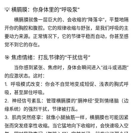
💡 横膈膜：你身体里的“呼吸泵”
横膈膜就像一层巨大的、会收缩的“降落伞”，平整地隔
开你的胸腔和腹腔。它的规律收缩与舒张，是我们呼吸的主
要动力来源。正常情况下，它的节律平稳而自动，你甚至感
觉不到它的存在。
🎯 焦虑情绪：打乱节律的“干扰信号”
当你感到紧张、焦虑时，身体会瞬间进入“战斗或逃跑”
的应激状态。这时：
1.  
呼吸模式改变
：你会不自觉地变成短促、浅表的胸式呼
吸，甚至屏住呼吸。
2.  
神经信号紊乱
：管理横膈膜的“膈神经”受到情绪脑（边
缘系统）的强烈干扰，节律被打乱。
3.  
肌肉突然痉挛
：就像小腿抽筋一样，横膈膜也可能因紧
张而突发痉挛性收缩。当它猛地向下收缩时，会快速吸入空