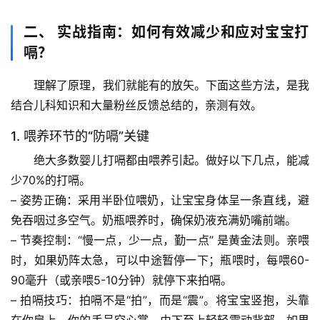
二、 实战指南：如何有效减少和应对宝宝打
嗝？
理解了原理，我们就能有的放矢。下面这些方法，是我
结合儿科知识和大量粉丝反馈总结的，亲测有效。
1. 喂养环节的“防嗝”关键
绝大多数婴儿打嗝都由喂养引起。做好以下几点，能减
少70%的打嗝。
– 
姿势正确
：采用半卧位喂奶，让宝宝身体呈一条直线，避
免吞咽过多空气。奶瓶喂养时，确保奶液充满奶嘴前端。
– 
节奏控制
：
“慢一点，少一点，勤一点”
 是黄金法则。亲喂
时，如果奶阵太急，可以中途暂停一下；瓶喂时，每喂60-
90毫升（或亲喂5-10分钟）就停下来拍嗝。
– 
拍嗝技巧
：拍嗝不是“拍”，而是“震”。将宝宝竖抱，头靠
在你肩上，你的手呈空心掌，由下至上轻轻震动背部。如果