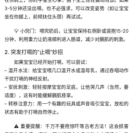
首
3-5分钟还没出嗝，也不必强求，可以改变姿势（如让宝宝
页
坐在你腿上，前倾扶住头颈）再试试。
专
💡 
小窍门
：喂完奶后，让宝宝保持右侧卧或竖抱15-20
题
分钟，利用重力让奶液顺利进入肠道，减少对膈肌的刺激。
列
2. 突发打嗝的“止嗝”妙招
表
如果宝宝已经开始打嗝，可以尝试：
自
– 
温开水法
：给宝宝喂几口温开水或温母乳，通过吞咽动作
然
干扰打嗝的神经反射。
万
– 
安抚刺激
：轻轻按摩宝宝的足底，让他哭几声（当然，要
物
适度），这有时能缓解膈肌痉挛。
– 
转移注意力
：用一个有趣的玩具或声音吸引宝宝，放松的
人
状态有助于打嗝自然停止。
体
奥
⚠️ 
重要提醒
：
千万不要
用惊吓等古老方法！这会损害
秘