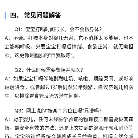
前
沿
四、 常见问题解答
Q1：宝宝打嗝时间很长，会不会伤身体？
心
理
A：不会。打嗝本身对婴儿无害，它不消耗太多能量，也不
驿
会影响呼吸。只要宝宝打嗝后情绪、食欲正常，就无需担
站
心。这更像是膈肌的“自我锻炼”。
辟
Q2：什么时候需要警惕并就医？
谣
A：如果宝宝打嗝
伴随剧烈吐奶、咳嗽、烦躁哭闹、或影响
求
睡眠进食
，或者超过1岁后仍然异常频繁，建议咨询儿科医
真
生，以排除胃食管反流等潜在问题。
Q3：网上说的“按某个穴位止嗝”靠谱吗？
A：对于婴儿，任何未经医学验证的物理按压都需要极其谨
慎。最安全有效的方法，还是上文提到的温和干预和耐心等
待。宝宝的神经系统会随着成长日益完善，打嗝自然会减