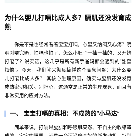
为什么婴儿打嗝比成人多？膈肌还没发育成
熟
你是不是也经常看着宝宝打嗝，心里又纳闷又心疼？明
明刚喂完奶，拍嗝也拍了，怎么小肚子一抽一抽的，又开始
打嗝了？说实话，这几乎是所有新手爸妈都会遇到的“甜蜜
烦恼”。今天，我们就来彻底搞懂这个高频问题：
为什么婴
儿打嗝比成人多？
 其核心生理原因，确实与
膈肌还没发育
成熟
密切相关。别担心，这通常是正常的生理现象，而且有
非常实用的应对方法。
一、 宝宝打嗝的真相：不成熟的“小马达”
简单来说，打嗝是膈肌和呼吸肌突然、不自主的收缩造
成的。宝宝的膈肌，就像一台还没磨合好的新发动机，特别