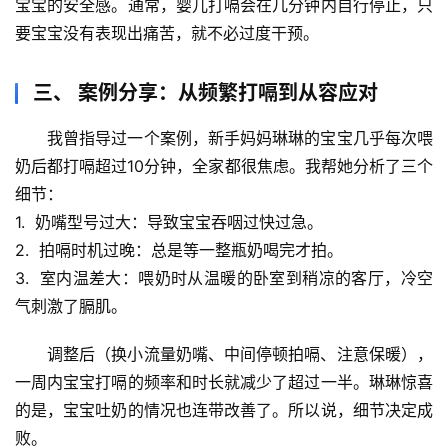
宝宝的安全感。通常，婴儿打嗝会在几分钟内自行停止，只
要宝宝没有表现出痛苦，就不必过度干预。
历
史
档
三、 案例分享：从频繁打嗝到从容应对
案
我曾指导过一个案例，新手妈妈琳琳的宝宝几乎每次喂
宇
奶后都打嗝超过10分钟，全家都很焦虑。我帮她分析了三个
宙
细节：
天
1.  
奶嘴型号过大
：导致宝宝吞咽过快过急。
文
2.  
拍嗝时机过晚
：总是等一整瓶奶喝完才拍。
3.  
室内温差大
：喂奶时从温暖的卧室到稍凉的客厅，冷空
生
气刺激了膈肌。
活
科
调整后（换小流量奶嘴、中间停顿拍嗝、注意保暖），
学
一周内宝宝打嗝的频率和时长就减少了超过一半。琳琳惊喜
的是，宝宝吐奶的情况也连带改善了。所以说，
细节决定成
科
败
。
技