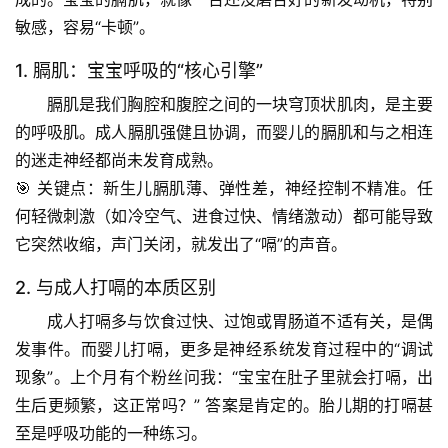
敏感，容易“卡顿”。
1. 膈肌：宝宝呼吸的“核心引擎”
膈肌是我们胸腔和腹腔之间的一块穹顶状肌肉，是主要
的呼吸肌。成人膈肌强健且协调，而婴儿的膈肌和与之相连
的迷走神经都尚未发育成熟。
🎯 
关键点
：新生儿膈肌薄、弹性差，神经控制不精准。任
何轻微刺激（如冷空气、进食过快、情绪激动）都可能导致
它突然收缩，声门关闭，就发出了“嗝”的声音。
2. 与成人打嗝的本质区别
成人打嗝多与饮食过快、过饱或胃肠道不适有关，是偶
发事件。而婴儿打嗝，更多是
神经系统发育过程中的“调试
现象”
。上个月有个粉丝问我：“宝宝在肚子里就会打嗝，出
生后更频繁，这正常吗？” 答案是肯定的。胎儿期的打嗝甚
至是呼吸功能的一种练习。