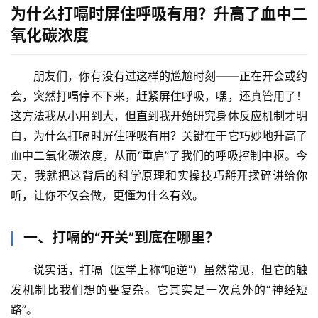
为什么打嗝时屏住呼吸有用？升高了血中二
氧化碳浓度
朋友们，你有没有过这样的尴尬时刻——正在开会或约
会，突然打嗝停不下来，赶紧屏住呼吸，嘿，还真管用了！
这方法我从小用到大，但直到我开始研究身体反应机制才明
白，
为什么打嗝时屏住呼吸有用？关键在于它巧妙地升高了
血中二氧化碳浓度
，从而“重启”了我们的呼吸控制中枢。今
天，我就把这背后的科学原理和实操技巧掰开揉碎讲给你
听，让你不仅会做，更懂为什么有效。
一、打嗝的“开关”到底在哪里？
说实话，打嗝（医学上称“呃逆”）虽然常见，但它的触
发机制比我们想的要复杂。它其实是一次意外的“神经短
路”。