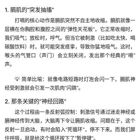
1. 膈肌的“突发抽搐”
打嗝的核心动作是
膈肌突然不自主地收缩
。膈肌就像一
层横在你胸腔和腹腔之间的“弹性天花板”，它正常收缩时，
我们吸气；放松时，呼气。但当它被刺激（比如吃太快、喝
碳酸饮料）时，就可能突发痉挛，导致你猛地吸气。这时，
喉头的气管口（声门）会立刻关闭，发出那个经典的“嗝”
声。
💡 
简单比喻
：就像电路短路时灯泡会闪一下，膈肌神
经受刺激就会引发一次肌肉“闪跳”。
2. 那条关键的“神经回路”
这个过程由一条
反射弧
控制：刺激信号通过迷走神经或
膈神经传到大脑，大脑再下令让膈肌收缩。问题在于，这个
反射一旦启动，有时会陷入“死循环”，停不下来。而我们屏
住呼吸，就是给这个循环按下了“暂停键”。