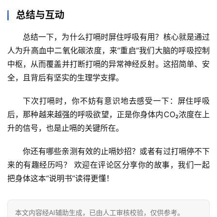
总结与互动
总结一下，
为什么打嗝时屏住呼吸有用？核心就是通过
人为升高血中二氧化碳浓度，来“重启”我们大脑的呼吸控制
中枢
，从而覆盖并打断打嗝的异常神经反射。这招简单、安
全，且背后有坚实的生理学支撑。
下次打嗝时，你不妨有意识地去感受一下：屏住呼吸
后，那种越来越强的呼吸欲望，正是你身体内CO₂浓度在上
升的信号，也是止嗝的关键所在。
你还有哪些亲测有效的止嗝妙招？或者有过打嗝停不下
来的有趣经历吗？
 欢迎在评论区分享你的故事，我们一起
把身体这本“说明书”读得更懂！
本文内容经AI辅助生成，已由人工审核校验，仅供参考。