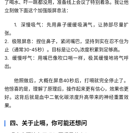
历
了喝水、吓一跳都没用，准备线上会议了特别着急。我让他
史
立刻做下面这个
加强版屏息法
：
档
案
1.  
深慢吸气
：先用鼻子缓缓吸满气，让肺部尽量扩
张。
宇
2.  
极限屏息
：捏住鼻子，紧闭嘴巴，坚持到实在忍不住为
宙
止（通常30-45秒）。
目标是让CO₂浓度积累到足够高
。
天
3.  
缓慢呼气
：用嘴巴像吹口哨一样，极其缓慢地将气呼
文
出。
生
他照做后，
大概在屏息40秒后，打嗝就完全停止了
。
活
他惊喜的是，理解了原理后，操作起来更有信心，效果也更
科
学
好。这背后就是
血中二氧化碳浓度升高
带来的神经重置效
果。
科
技
四、关于止嗝，你可能还想问
前