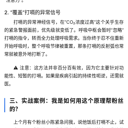
“注意力”。
页
2. “覆盖”打嗝的异常信号
专
打嗝的异常神经信号，在“CO₂浓度过高”这个关乎生存
题
的紧急警报面前，优先级就变低了。呼吸中枢会暂时“忽略”
列
打嗝的指令，转而全力处理呼吸需求。当你终于忍不住重新
表
开始呼吸时，整个呼吸节律被重置，那条打嗝的反射弧也常
常就被意外地打断了。
自
然
⚠️ 
注意
：这方法并非百分百有效，因为它主要针对功
万
能性、短暂的打嗝。如果是疾病引起的持续性呃逆，还需就
物
医。
人
体
三、实战案例：我是如何用这个原理帮粉丝
奥
的？
秘
上个月有个粉丝小陈紧急问我，说他饭后打嗝不止，试