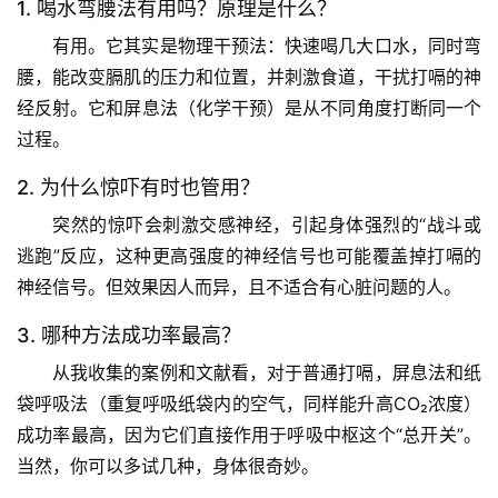
沿
1. 喝水弯腰法有用吗？原理是什么？
有用。它其实是
物理干预法
：快速喝几大口水，同时弯
心
腰，能改变膈肌的压力和位置，并刺激食道，干扰打嗝的神
理
经反射。它和屏息法（化学干预）是从不同角度打断同一个
驿
过程。
站
2. 为什么惊吓有时也管用？
辟
突然的惊吓会刺激交感神经，引起身体强烈的“战斗或
谣
逃跑”反应，这种更高强度的神经信号也可能
覆盖
掉打嗝的
求
神经信号。但效果因人而异，且不适合有心脏问题的人。
真
3. 哪种方法成功率最高？
从我收集的案例和文献看，对于普通打嗝，
屏息法和纸
袋呼吸法（重复呼吸纸袋内的空气，同样能升高CO₂浓度）
成功率最高
，因为它们直接作用于呼吸中枢这个“总开关”。
当然，你可以多试几种，身体很奇妙。