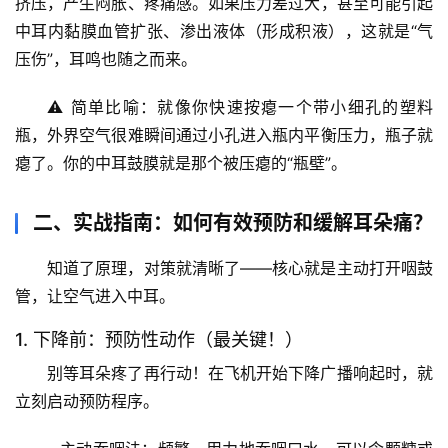
挤压，产生闷胀、疼痛感。如果压力差过大，甚至可能引起
中耳内黏膜血管扩张、渗出液体（形成积液），这就是“气
压伤”，耳鸣也随之而来。
⚠️ 
简单比喻
：就像你快速按瘪一个带小细孔的塑料
瓶，外界空气很难瞬间通过小孔进入瓶内平衡压力，瓶子就
瘪了。你的中耳鼓膜就是那个被压瘪的“瓶壁”。
二、实战指南：如何有效预防和缓解耳朵痛？
知道了原理，对策就清晰了——核心就是
主动打开咽鼓
管，让空气进入中耳
。
1. 下降前：预防性动作（最关键！）
别等耳朵疼了再行动！
在飞机开始下降广播响起时，就
立刻启动预防程序。