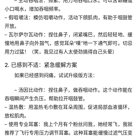
– 
主动吞咽法
：频繁、用力地吞咽口水。可以含颗糖或
小口喝水，增加吞咽频率。
– 
假咀嚼法
：模仿咀嚼动作，活动下颌肌肉，有助于咽鼓管
首
开放。
页
– 
瓦尔萨尔瓦动作
：
捏住鼻子，闭紧嘴巴，然后轻轻地、缓
慢地用鼻子向外鼓气
，感觉耳朵“噗”地一下通气即可。
切忌
专
用力过猛！
（笑，我见过有人太使劲搞得自己头晕）
题
列
2. 已感到不适：紧急缓解方案
表
如果已经感到闷痛，试试升级版方法：
自
– 
汤因比动作
：捏住鼻子，做吞咽动作。这个动作能在
然
万
吞咽瞬间产生负压，帮助拉开咽鼓管。
物
– 
温热敷
：用温热毛巾敷在耳朵周围，促进局部血液循环，
放松肌肉。
人
– 
使用专业耳塞
：我上个月有个粉丝问我，她经常飞，我就
体
推荐了
飞行专用压力调节耳塞
。这种耳塞能缓慢过滤气压变