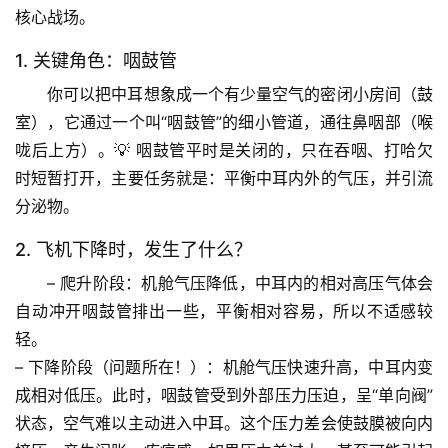
核心战场。
1. 关键角色：咽鼓管
你可以把中耳想象成一个
有少量空气的密闭小房间
（鼓
室），它通过一个叫“咽鼓管”的细小管道，通往鼻咽部（喉
咙后上方）。💡 咽鼓管平时是关闭的，只在吞咽、打哈欠
时短暂打开，主要任务就是：
平衡中耳内外的气压
，并引流
分泌物。
2. 飞机下降时，发生了什么？
– 
爬升阶段
：机舱气压
降低
，中耳内的相对高压气体会
自动冲开咽鼓管排出一些，平衡相对容易，所以不适感较
轻。
– 
下降阶段（问题所在！）
：机舱气压
快速升高
，中耳内变
成相对低压。此时，咽鼓管受到外部压力压迫，呈“单向阀”
状态，
空气难以主动进入中耳
。这个压力差会使鼓膜被向内