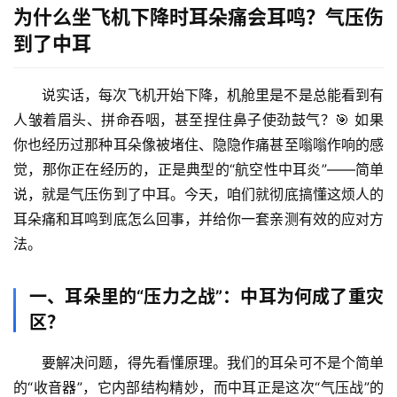
为什么坐飞机下降时耳朵痛会耳鸣？气压伤
到了中耳
说实话，每次飞机开始下降，机舱里是不是总能看到有
人皱着眉头、拼命吞咽，甚至捏住鼻子使劲鼓气？🎯 如果
你也经历过那种耳朵像被堵住、隐隐作痛甚至嗡嗡作响的感
觉，那你正在经历的，正是典型的“航空性中耳炎”——简单
说，就是
气压伤到了中耳
。今天，咱们就彻底搞懂这烦人的
耳朵痛和耳鸣到底怎么回事，并给你一套亲测有效的应对方
法。
一、耳朵里的“压力之战”：中耳为何成了重灾
区？
要解决问题，得先看懂原理。我们的耳朵可不是个简单
的“收音器”，它内部结构精妙，而中耳正是这次“气压战”的