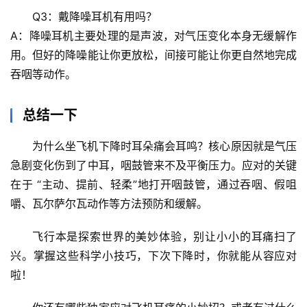
Q3：戴降噪耳机有用吗？
A：降噪耳机主要处理的是声波，对
气压变化本身无缓解作
用
。但好的降噪能让你更放松，间接可能让你更自然地完成
吞咽等动作。
总结一下
为什么坐飞机下降时耳朵痛会耳鸣？核心原因就是
气压
急剧变化伤到了中耳
，咽鼓管来不及平衡压力。应对的关键
在于 
“主动、提前、轻柔”地打开咽鼓管
，通过吞咽、假咀
嚼、瓦尔萨尔瓦动作等方法预防和缓解。
飞行本是探索世界的美妙体验，别让小小的耳痛扫了
兴。掌握这些科学小技巧，下次下降时，你就能从容应对
啦！