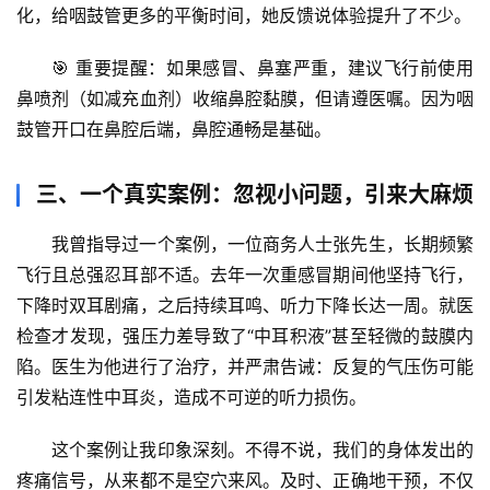
奥
化，给咽鼓管更多的平衡时间，她反馈说体验提升了不少。
秘
🎯 
重要提醒
：如果感冒、鼻塞严重，建议飞行前使用
历
鼻喷剂（如减充血剂）收缩鼻腔黏膜，但请遵医嘱。因为咽
史
鼓管开口在鼻腔后端，鼻腔通畅是基础。
档
案
三、一个真实案例：忽视小问题，引来大麻烦
宇
我曾指导过一个案例，一位商务人士张先生，长期频繁
宙
飞行且总强忍耳部不适。去年一次重感冒期间他坚持飞行，
天
文
下降时双耳剧痛，之后持续耳鸣、听力下降长达一周。就医
检查才发现，
强压力差导致了“中耳积液”甚至轻微的鼓膜内
生
陷
。医生为他进行了治疗，并严肃告诫：反复的气压伤可能
活
引发粘连性中耳炎，造成不可逆的听力损伤。
科
学
这个案例让我印象深刻。
不得不说，我们的身体发出的
疼痛信号，从来都不是空穴来风
。及时、正确地干预，不仅