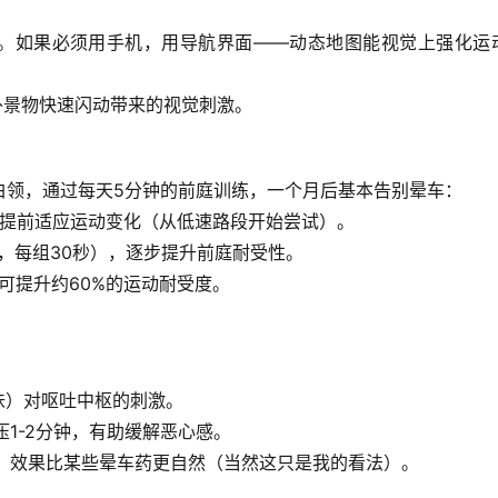
。如果必须用手机，
用导航界面
——动态地图能视觉上强化运
外景物快速闪动带来的视觉刺激。
白领，通过
每天5分钟的前庭训练
，一个月后基本告别晕车：
提前适应运动变化（从低速路段开始尝试）。
，每组30秒），逐步提升前庭耐受性。
可提升约60%的运动耐受度。
：
味）对呕吐中枢的刺激。
1-2分钟，有助缓解恶心感。
，效果比某些晕车药更自然（当然这只是我的看法）。