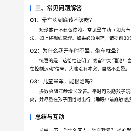
三、常见问题解答
Q1：晕车药到底该不该吃？
短途旅行不建议依赖
。常见晕车药（如茶苯
法
，如上述视线管理。如果必须用药，请提前30
Q2：为什么我开车时不晕，坐车就晕？
惊喜的是，这恰恰证明了“感官冲突”理论！
在控制运动”信号，大脑没有冲突，自然不会晕。
Q3：儿童晕车，能根治吗？
多数会随年龄增长改善
。平时可鼓励孩子玩
爽，并尽量在孩子困倦时出行（睡眠中前庭敏感
总结与互动
总结一下，
为什么有人一坐车就晕？
 核心