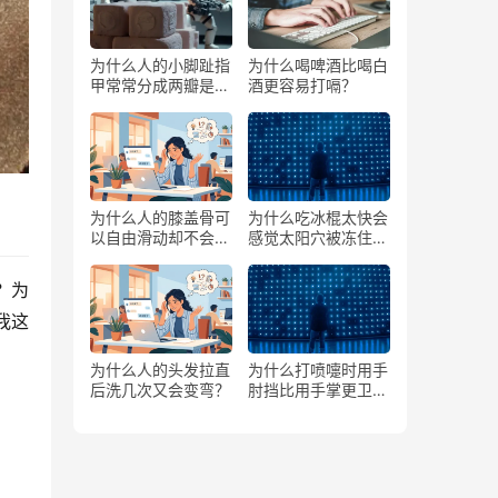
为什么人的小脚趾指
为什么喝啤酒比喝白
甲常常分成两瓣是返
酒更容易打嗝？
祖吗？
为什么人的膝盖骨可
为什么吃冰棍太快会
以自由滑动却不会掉
感觉太阳穴被冻住了
下来？
一样？
？
为
我这
为什么人的头发拉直
为什么打喷嚏时用手
后洗几次又会变弯？
肘挡比用手掌更卫
生？