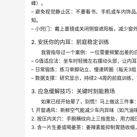
峰）。
– 
避免视觉静止区
：不要看书、手机或车内饰品
知。
– 
小窍门
：戴上墨镜或关闭侧窗遮阳板，减少窗
2. 安抚你的内耳：前庭稳定训练
我曾指导过一个案例：一位需要频繁出差的
– 
G值适应法
：坐车时轻微左右摆动头部，让内耳
– 
日常锻炼
：练习单脚站立、慢速转圈（每天3组
– 
数据支撑
：研究显示，持续2-4周的前庭训练，
3. 应急缓解技巧：关键时刻能救场
如果已经开始晕了，别慌！马上做这三件事
1. 
开窗通风
：新鲜空气能减少车内异味（如汽油
2. 
按压内关穴
：手腕横纹向上三指宽处，用力按压
3. 
含一片生姜或喝姜茶
：姜辣素能抑制胃肠收缩