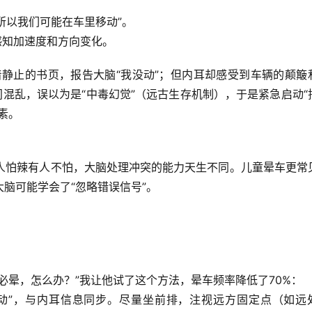
所以我们可能在车里移动”。
感知加速度和方向变化。
静止的书页，报告大脑“我没动”；但内耳却感受到车辆的颠簸
间混乱，误以为是“中毒幻觉”（远古生存机制），于是紧急启动“
素。
像有人怕辣有人不怕，大脑处理冲突的能力天生不同。
儿童晕车更常
脑可能学会了“忽略错误信号”。
必晕，怎么办？”我让他试了这个方法，
晕车频率降低了70%
：
动”，与内耳信息同步。尽量坐前排，注视远方固定点（如远