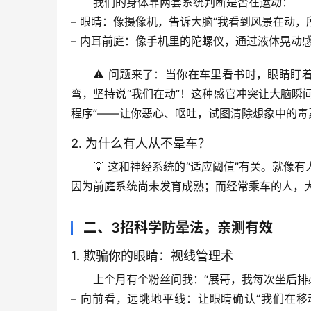
我们的身体靠两套系统判断是否在运动：
– 
眼睛
：像摄像机，告诉大脑“我看到风景在动，
– 
内耳前庭
：像手机里的陀螺仪，通过液体晃动
⚠️ 
问题来了
：当你在车里看书时，眼睛盯着
弯，坚持说“我们在动”！这种
感官冲突
让大脑瞬
程序”——让你恶心、呕吐，试图清除想象中的毒
2. 为什么有人从不晕车？
💡 这和神经系统的“适应阈值”有关。就
因为前庭系统尚未发育成熟；而经常乘车的人，大
二、3招科学防晕法，亲测有效
1. 欺骗你的眼睛：视线管理术
上个月有个粉丝问我：“展哥，我每次坐后排
– 
向前看，远眺地平线
：让眼睛确认“我们在移