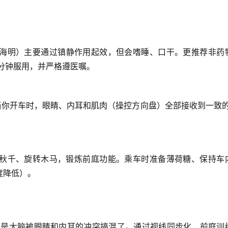
海明）主要通过镇静作用起效，但会嗜睡、口干。
更推荐非药
分钟服用，并严格遵医嘱。
当你开车时
，眼睛、内耳和肌肉（操控方向盘）全部接收到一致的
秋千、旋转木马，锻炼前庭功能。乘车时准备薄荷糖、保持车
度降低）。
就是
大脑被眼睛和内耳的冲突搞混了
。通过
视线同步化、前庭训