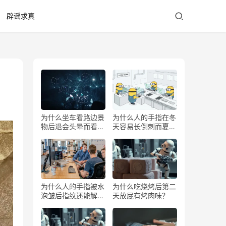
辟谣求真
为什么坐车看路边景
为什么人的手指在冬
物后退会头晕而看前
天容易长倒刺而夏天
方不会？
少？
为什么人的手指被水
为什么吃烧烤后第二
泡皱后指纹还能解锁
天放屁有烤肉味？
手机？