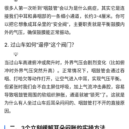
很多人第一次听到“咽鼓管”会以为是什么病症，其实它是连
接我们中耳和鼻咽部的一条细小通道，长约3-4厘米。你可
以把它想象成耳朵里的“安全阀”，主要职责就是
平衡鼓膜内
外的气压
，确保鼓膜能正常振动。
2. 过山车如何“逼停”这个阀门？
💡
当过山车高速俯冲或爬升时，外界气压会剧烈变化（比如俯
冲时外界气压突然升高）。正常情况下，咽鼓管会通过吞
咽、打哈欠等动作打开，让空气进入中耳，实现气压平衡。
但
紧张时我们会不自主屏住呼吸
，加上气流冲击鼻腔，容易
导致咽鼓管周围的软组织肿胀，通道就被“锁死”了。这就是
为什么有人坐过山车后耳朵闷闷的、咽鼓管打不开的直接原
因。
二、3个立刻缓解耳朵闷胀的实操方法