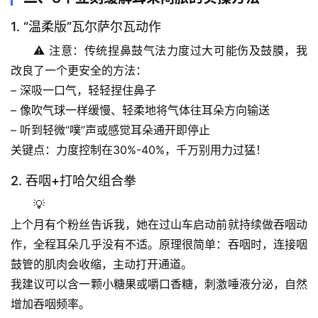
1. “温柔版”瓦尔萨尔瓦动作
⚠️ 注意：传统捏鼻鼓气法力度过大可能伤及鼓膜，我
改良了一个更安全的方法：
– 深吸一口气，轻轻捏住鼻子
– 像吹气球一样
缓慢、轻柔
地将气体往耳朵方向输送
– 听到轻微“噗”声或感觉耳朵通开即停止
关键点：力度控制在30%-40%，千万别用力过猛！
2. 吞咽+打哈欠组合拳
首
页
💡
上个月有个粉丝告诉我，她在过山车启动前就持续做吞咽动
专
作，全程耳朵几乎没有不适。原理很简单：吞咽时，连接咽
题
鼓管的肌肉会收缩，主动打开通道。
列
我建议可以含一颗小糖果或嚼口香糖，刺激唾液分泌，自然
表
增加吞咽频率。