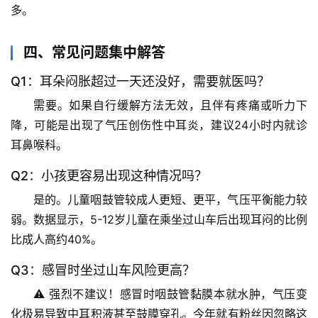
多。
文
四、常见问题集中解答
生
活
Q1：耳朵闷胀超过一天还没好，需要就医吗？
科
需要
。如果自行缓解方法无效，且伴有疼痛或听力下
学
降，可能是出现了气压创伤性中耳炎，建议24小时内就诊
耳鼻喉科。
科
技
Q2：小孩更容易出现这种情况吗？
前
沿
是的。儿童咽鼓管较成人更短、更平，气压平衡能力较
弱。数据显示，5-12岁儿童在乘坐过山车后出现耳闷的比例
心
比成人高约40%。
理
Q3：感冒时坐过山车风险更高？
驿
站
⚠️ 
强烈不建议
！感冒时咽鼓管黏膜本就水肿，气压变
化极易导致中耳积液甚至鼓膜穿孔。今年就有粉丝因忽略这