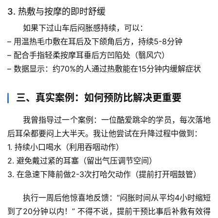
自
3. 热敷与按摩的即时舒缓
然
如果下过山车后闷胀感持续，可以：
万
– 用温热毛巾敷在耳后及下颌角后方，持续5-8分钟
物
– 配合手指轻柔按摩耳垂后方凹陷处（翳风穴）
– 
数据显示
：约70%的人通过热敷能在15分钟内缓解症状
人
体
奥
三、真实案例：如何预防比解决更重要
秘
我曾指导过一个案例：一位酷爱跳伞的学员，每次落地
历
后耳朵都要闷上大半天。我让他尝试在升降过程中做到：
史
1. 
持续小口喝水
（利用吞咽动作）
档
2. 
避免戴过紧的耳塞
（留出气压调节空间）
案
3. 
在急速下降前做2-3次打哈欠动作
（提前打开咽鼓管）
宇
执行一周后他惊喜地反馈：“闷胀时间从平均4小时缩短
宙
到了20分钟以内！” 不得不说，提前干预比事后补救有效得
天