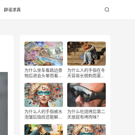
辟谣求真
为什么坐车看路边景
为什么人的手指在冬
物后退会头晕而看前
天容易长倒刺而夏天
方不会？
少？
为什么人的手指被水
为什么吃烧烤后第二
泡皱后指纹还能解锁
天放屁有烤肉味？
手机？