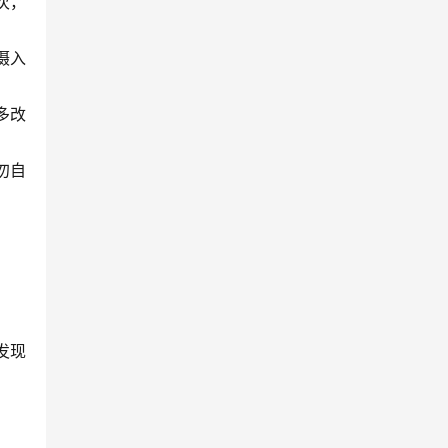
次，
摄入
多改
勿自
发现