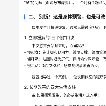
“量”的问题（血流分布骤变）。上个月有个粉丝
二、 别慌！这是身体预警，也是可改
偶尔发生且快速恢复，通常无需过度担心。
1. 立即缓解的“三个慢”口诀
下次感觉要站起来时，心里默念：
– 
慢起身
：先让脚和腿用力，缓慢支撑，给血管
– 
慢呼吸
：站起时
避免屏气
，保持均匀深呼吸，
– 
慢走动
：站定2-3秒，感觉视线清晰再迈步。
我曾指导过一个案例，一位长期伏案的程序员
2. 长期改善的四大生活支柱
⚠️ 如果频繁发生，务必从生活方式入手：