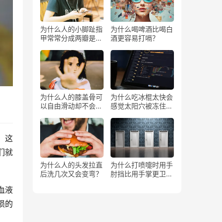
为什么人的小脚趾指
为什么喝啤酒比喝白
甲常常分成两瓣是返
酒更容易打嗝？
祖吗？
为什么人的膝盖骨可
为什么吃冰棍太快会
以自由滑动却不会掉
感觉太阳穴被冻住了
下来？
一样？
，这
们就
为什么人的头发拉直
为什么打喷嚏时用手
后洗几次又会变弯？
肘挡比用手掌更卫
生？
血液
损的