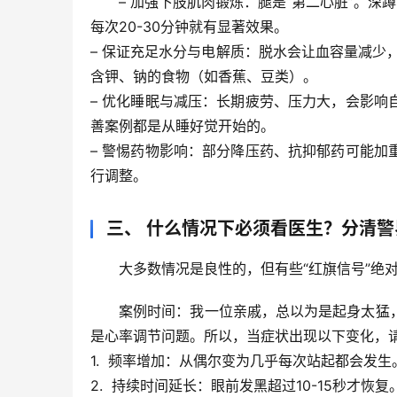
– 
加强下肢肌肉锻炼
：腿是“第二心脏”。深
每次20-30分钟
就有显著效果。
– 
保证充足水分与电解质
：脱水会让血容量减少
含钾、钠的食物（如香蕉、豆类）。
– 
优化睡眠与减压
：长期疲劳、压力大，会影响
善案例都是从睡好觉开始的。
– 
警惕药物影响
：部分降压药、抗抑郁药可能加
行调整。
三、 什么情况下必须看医生？分清警
大多数情况是良性的，但有些“红旗信号”绝
案例时间
：我一位亲戚，总以为是起身太猛
是心率调节问题。所以，当症状出现以下变化，
1.  
频率增加
：从偶尔变为几乎每次站起都会发生
2.  
持续时间延长
：眼前发黑超过10-15秒才恢复