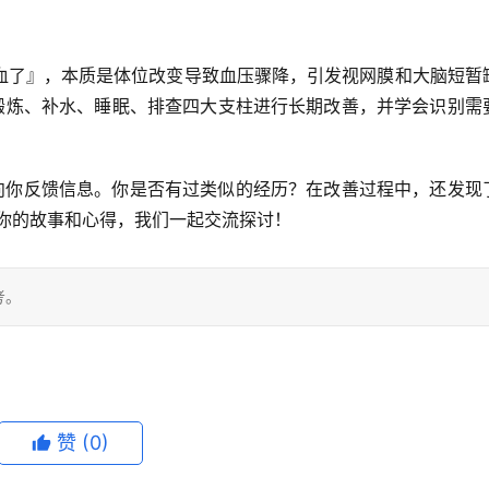
血了』，本质是
体位改变导致血压骤降，引发视网膜和大脑短暂
锻炼、补水、睡眠、排查
四大支柱进行长期改善，并学会识别需
向你反馈信息。
你是否有过类似的经历？在改善过程中，还发现
享你的故事和心得，我们一起交流探讨！
考。
赞
(0)