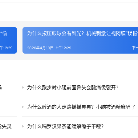
“偷
为什么按压眼球会看到光？机械刺激让视网膜“误报
午12:29
2026年4月19日 上午12:29
下
吗
为什么跑步时小腿前面骨头会酸痛像裂开？
为什么醉酒的人走路摇摇晃晃？小脑被酒精麻醉了
觉失灵
为什么喝罗汉果茶能缓解嗓子干哑？