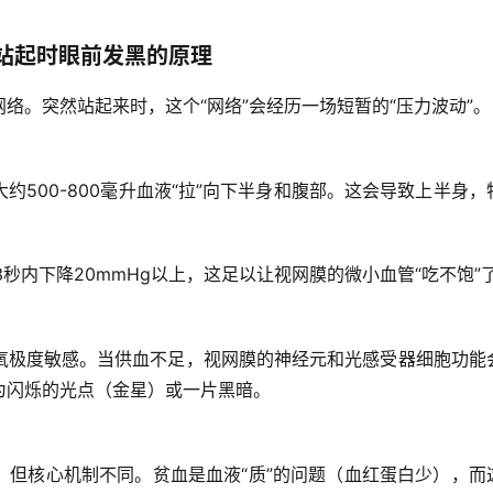
秘站起时眼前发黑的原理
网络
。突然站起来时，这个“网络”会经历一场短暂的“压力波动”。
500-800毫升血液“拉”向下半身和腹部。这会导致
上半身，
。
3秒内下降20mmHg以上，这足以让视网膜的微小血管“吃不饱”
氧
极度敏感
。当供血不足，视网膜的神经元和光感受器细胞功能
为闪烁的光点（金星）或一片黑暗。
，但核心机制不同。贫血是血液“质”的问题（血红蛋白少），而