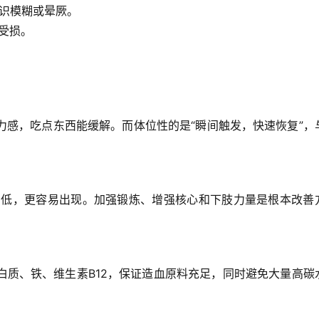
识模糊或晕厥。
受损。
力感，
吃点东西能缓解
。而体位性的是“瞬间触发，快速恢复”，
偏低，更容易出现。加强锻炼、增强核心和下肢力量是根本改善
白质、铁、维生素B12
，保证造血原料充足，同时
避免大量高碳