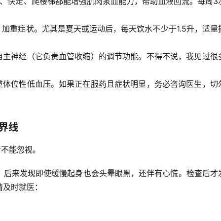
蹲、快走、爬楼梯都能增强肌肉泵血能力，帮助血液回流。
每周3
，加重症状。尤其是夏天或运动后，
每天饮水不少于1.5升
，适量
自主神经（它负责血管收缩）的调节功能。不得不说，我见过很
重体位性低血压。如果正在服药且症状明显，
务必咨询医生
，切
界线
对不能忽视。
，后来发现即使缓慢起身也会头晕眼黑，还伴有心慌。检查后才
请及时就医：
。
。