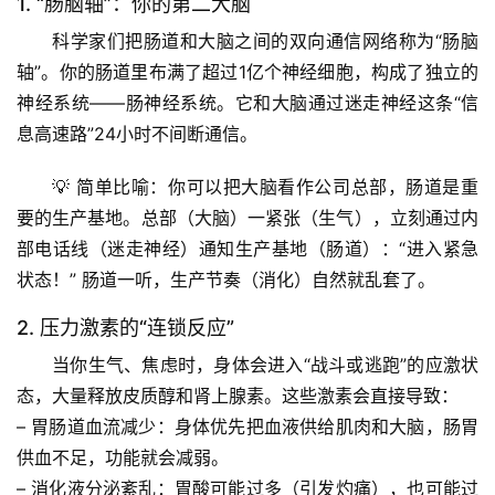
1. “肠脑轴”：你的第二大脑
科学家们把肠道和大脑之间的双向通信网络称为“
肠脑
轴
”。你的肠道里布满了超过1亿个神经细胞，构成了独立的
神经系统——肠神经系统。它和大脑通过迷走神经这条“信
息高速路”24小时不间断通信。
💡 
简单比喻
：你可以把大脑看作公司总部，肠道是重
要的生产基地。总部（大脑）一紧张（生气），立刻通过内
部电话线（迷走神经）通知生产基地（肠道）：“进入紧急
状态！” 肠道一听，生产节奏（消化）自然就乱套了。
2. 压力激素的“连锁反应”
当你生气、焦虑时，身体会进入“战斗或逃跑”的应激状
态，大量释放皮质醇和肾上腺素。这些激素会直接导致：
– 
胃肠道血流减少
：身体优先把血液供给肌肉和大脑，肠胃
供血不足，功能就会减弱。
– 
消化液分泌紊乱
：胃酸可能过多（引发灼痛），也可能过