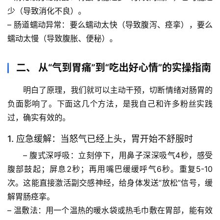
少（导致消化不良）。
– 
肠道蠕动异常
：要么蠕动太快（导致腹泻、痉挛），要么
蠕动太慢（导致腹胀、便秘）。
二、 从“气到胃痛”到“吃出好心情”的实操指南
明白了原理，我们就可以主动干预，切断情绪对肠胃的
负面影响了。下面这几个方法，是我自己和许多粉丝实践
过，确实有效的。
1. 应急缓解：当怒气已经上头，胃开始不舒服时
– 
腹式深呼吸
：立刻停下，用鼻子深深吸气4秒，感受
腹部鼓起；屏息2秒；再用嘴巴缓缓呼气6秒。重复5-10
次。这能直接激活副交感神经，给身体发送“放松”信号，缓
解胃肠痉挛。
– 
温敷法
：用一个温热的暖水袋或热毛巾敷在胃部，能有效