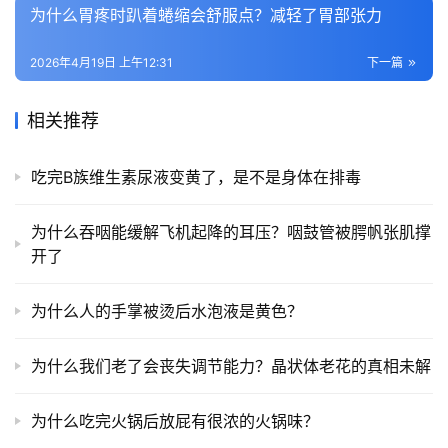
为什么胃疼时趴着蜷缩会舒服点？减轻了胃部张力
2026年4月19日 上午12:31
下一篇
相关推荐
吃完B族维生素尿液变黄了，是不是身体在排毒
为什么吞咽能缓解飞机起降的耳压？咽鼓管被腭帆张肌撑
开了
为什么人的手掌被烫后水泡液是黄色？
为什么我们老了会丧失调节能力？晶状体老花的真相未解
为什么吃完火锅后放屁有很浓的火锅味？