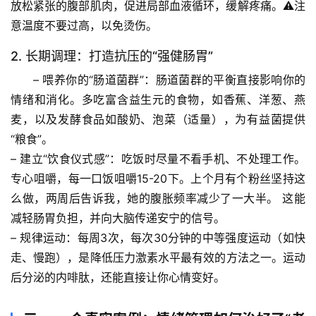
放松紧张的腹部肌肉，促进局部血液循环，缓解疼痛。⚠️注
意温度不要过高，以免烫伤。
首
2. 长期调理：打造抗压的“强健肠胃”
页
– 
喂养你的“肠道菌群”
：
肠道菌群的平衡直接影响你的
情绪和消化
。多吃富含益生元的食物，如香蕉、洋葱、燕
专
题
麦，以及发酵食品如酸奶、泡菜（适量），为有益菌提供
列
“粮食”。
表
– 
建立“饮食仪式感”
：吃饭时尽量不看手机、不处理工作。
专心咀嚼，每一口饭咀嚼15-20下。
上个月有个粉丝坚持这
自
么做，两周后告诉我，她的腹胀频率减少了一大半。
 这能
然
减轻肠胃负担，并向大脑传递安宁的信号。
万
– 
规律运动
：每周3次，每次30分钟的中等强度运动（如快
物
走、慢跑），是降低压力激素水平最有效的方法之一。运动
后分泌的内啡肽，还能直接让你心情变好。
人
体
奥