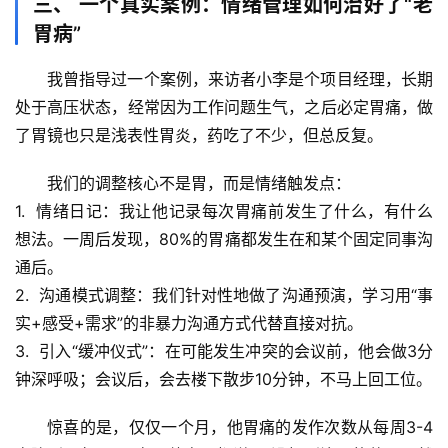
三、 一个真实案例：情绪管理如何治好了“老
秘
胃病”
历
我曾指导过一个案例，来访者小李是个项目经理，长期
史
处于高压状态，经常因为工作问题生气，之后必定胃痛，做
档
了胃镜也只是浅表性胃炎，药吃了不少，但总反复。
案
我们的调整核心不是胃，而是情绪触发点：
宇
1.  
情绪日记
：我让他记录每次胃痛前发生了什么，有什么
宙
想法。一周后发现，80%的胃痛都发生在和某个固定同事沟
天
通后。
文
2.  
沟通模式调整
：我们针对性地做了沟通预演，学习用“事
实+感受+需求”的非暴力沟通方式代替直接对抗。
生
3.  
引入“缓冲仪式”
：在可能发生冲突的会议前，他会做3分
活
科
钟深呼吸；会议后，会去楼下散步10分钟，不马上回工位。
学
惊喜的是
，仅仅一个月，他胃痛的发作次数从每周3-4