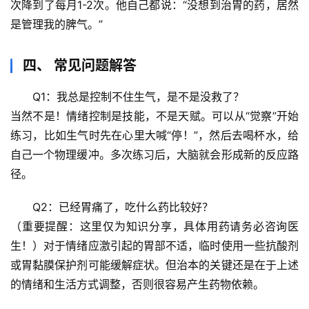
次降到了每月1-2次。他自己都说：“没想到治胃的药，居然
科
技
是管理我的脾气。”
前
沿
四、 常见问题解答
心
Q1：我总是控制不住生气，是不是没救了？
理
当然不是！情绪控制是技能，不是天赋。可以从“觉察”开始
驿
练习，比如生气时先在心里大喊“停！”，然后去喝杯水，给
站
自己一个物理缓冲。多次练习后，大脑就会形成新的反应路
径。
辟
谣
Q2：已经胃痛了，吃什么药比较好？
求
（
重要提醒
：这里仅为知识分享，具体用药请务必咨询医
真
生！）对于情绪应激引起的胃部不适，
临时
使用一些抗酸剂
或胃黏膜保护剂可能缓解症状。但治本的关键还是在于上述
的情绪和生活方式调整，否则很容易产生药物依赖。