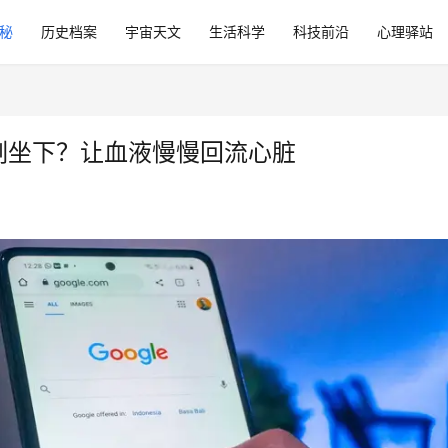
秘
历史档案
宇宙天文
生活科学
科技前沿
心理驿站
刻坐下？让血液慢慢回流心脏