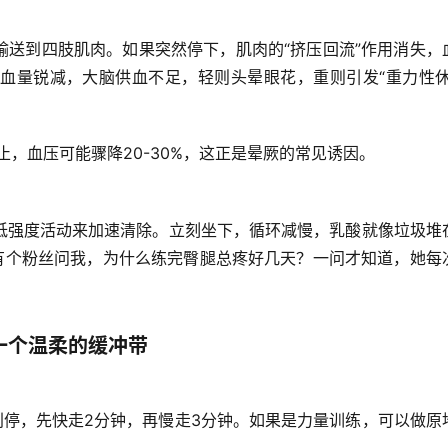
输送到四肢肌肉。如果突然停下，肌肉的“挤压回流”作用消失，
血量锐减，大脑供血不足，轻则头晕眼花，重则引发“重力性休
，血压可能骤降20-30%，这正是晕厥的常见诱因。
低强度活动来加速清除。立刻坐下，循环减慢，
乳酸就像垃圾堆
月有个粉丝问我，为什么练完臀腿总疼好几天？一问才知道，她每
一个温柔的缓冲带
别停，先快走2分钟，再慢走3分钟。如果是力量训练，可以做
原