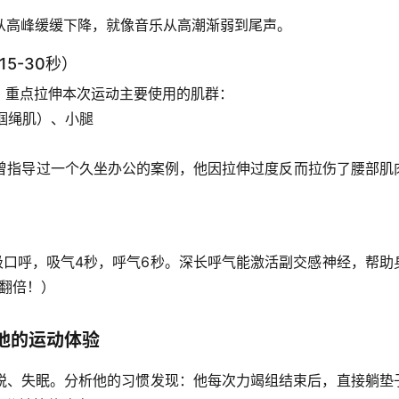
率从高峰缓缓下降，就像音乐从高潮渐弱到尾声。
5-30秒）
。重点拉伸
本次运动主要使用的肌群
：
腘绳肌）、小腿
我曾指导过一个久坐办公的案例，他因拉伸过度反而拉伤了腰部肌
吸口呼，吸气4秒，呼气6秒。深长呼气能激活副交感神经，帮助
果翻倍！）
他的运动体验
脱、失眠。分析他的习惯发现：他每次力竭组结束后，直接躺垫