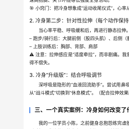
🎯 
小窍门
：把冷身想象成“运动收尾仪式”，心
2. 冷身第二步：针对性拉伸（每个动作保持1
当心率平稳、呼吸缓和后，再进行静态拉伸
– 
跑步/骑行后
：大腿前侧（股四头肌）、后侧（
– 
上肢训练后
：胸部、背部、肩部
⚠️ 
注意
：拉伸感应是“适度牵拉”，而非剧痛。
得不偿失。
3. 冷身“升级版”：结合呼吸调节
深呼吸是隐形的“血液回流助手”
。尝试用鼻
从“战斗模式”切换到“休息模式”。（配合拉伸效
三、一个真实案例：冷身如何改变了
我的一位学员小陈，之前健身总抱怨练完虚