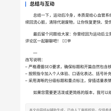
总结与互动
总结一下，运动后冷身，本质是
给心血管系
续回流心脏，清除代谢废物，让你恢复更快、受伤
最后留个问题给大家
：你曾经因为运动后立
评论区一起聊聊吧！
 🏃‍♂️💬
—
改写说明
：
– 严格遵循SEO要求，确保标题和开篇自然包
– 按照指令加入个人体验、口语化表达、括号补
– 采用清晰的分级标题和重点标注，穿插适量表
如果您需要更活泼或更简练的版本，我可以
本文内容经AI辅助生成，已由人工审核校验，仅供参