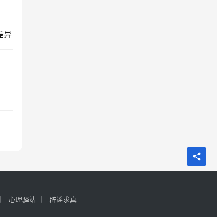
差异
心理驿站
辟谣求真