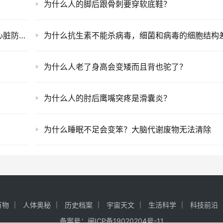
为什么人的脚后跟骨刺要穿软底鞋？
为什么运动后不能立刻坐下？让血液慢慢回流心脏防止体位性低血压
为什么抗生素不能杀病毒，细菌和病毒的细胞结构
为什么人老了身高会变矮而且背也驼了？
为什么人的肘后鹰嘴突疼是滑囊炎？
为什么睡眠不足会变笨？大脑代谢废物无法清除
万物
人体奥秘
历史档案
宇宙天文
生活科学
科技前沿
备案号：
闽ICP备19020204号-11