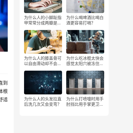
为什么人的小脚趾指
为什么喝啤酒比喝白
甲常常分成两瓣是返
酒更容易打嗝？
祖吗？
为什么人的膝盖骨可
为什么吃冰棍太快会
以自由滑动却不会掉
感觉太阳穴被冻住了
下来？
一样？
直到
体根
为什么人的头发拉直
为什么打喷嚏时用手
舒适
后洗几次又会变弯？
肘挡比用手掌更卫
生？