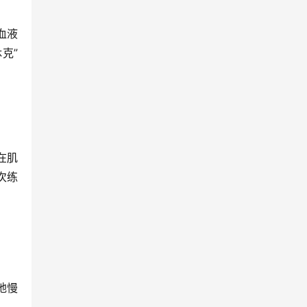
血液
克”
在肌
次练
地慢