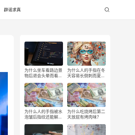
辟谣求真
为什么坐车看路边景
为什么人的手指在冬
物后退会头晕而看前
天容易长倒刺而夏天
方不会？
少？
为什么人的手指被水
为什么吃烧烤后第二
泡皱后指纹还能解锁
天放屁有烤肉味？
手机？