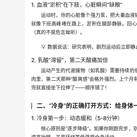
1. 血液“淤积”在下肢，心脏瞬间“缺粮”
运动时，你的心脏像个强力泵，把大量血液
就像下班高峰堵在路上，
淤积在腿部静脉
。回心
（真的不是危言耸听）。
💡 
数据说话
：研究表明，剧烈运动后立即静止
2. 乳酸“滞留”，第二天酸痛加倍
运动产生的代谢废物（如乳酸）需要持续的
肉里
，第二天那种“酸爽感”会格外强烈。上个
完就直接坐下拉伸了——顺序错了！
二、“冷身”的正确打开方式：给身体
1. 冷身第一步：动态缓和（5-8分钟）
核心原则是“逐步降级”
。如果你刚跑完步，
速高抬腿、关节环绕
等低强度全身活动。