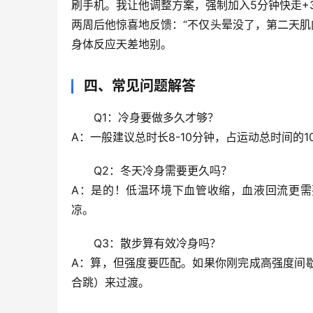
刷手机。我让他调整方案，
强制加入5分钟快走+
两周后他惊喜地反馈
：“不仅头晕没了，第二天肌
身体反应天差地别。
四、常见问题解答
Q1：冷身要做多久才够？
A：一般建议
总时长8-10分钟
，占运动总时间的1
Q2：冬天冷身需要更久吗？
A：是的！低温环境下血管收缩，血液回流更需
凉。
Q3：散步算有效冷身吗？
A：算，但
强度要匹配
。如果你刚完成高强度间歇
合跳）来过渡。