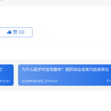
赞
(0)
”
为什么跑步时会侧腹疼？膈肌缺血或者内脏被牵拉
午12:37
2026年4月19日 上午12:37
下